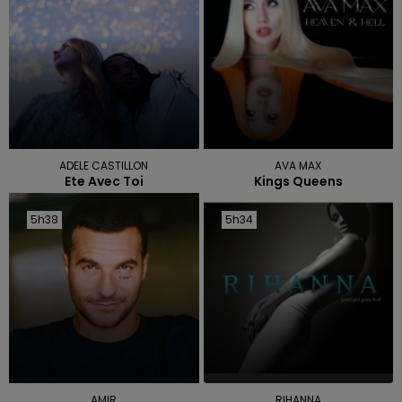
ADELE CASTILLON
AVA MAX
Ete Avec Toi
Kings Queens
5h38
5h38
5h34
5h34
AMIR
RIHANNA