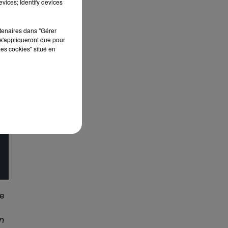
vices; Identify devices
rtenaires dans "Gérer
s'appliqueront que pour
les cookies" situé en
ne
On