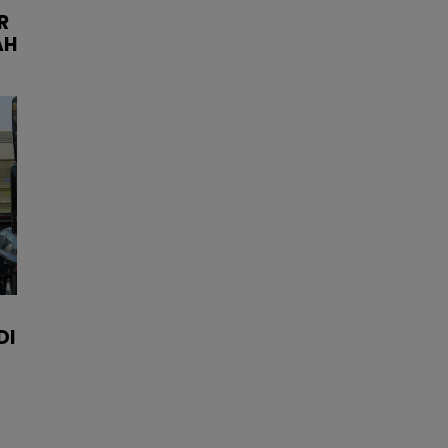
R
AH
DI