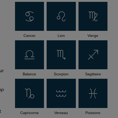
Cancer
Lion
Vierge
ur
Balance
Scorpion
Sagittaire
op
t
Capricorne
Verseau
Poissons