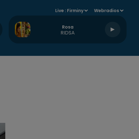
Live :
Firminy
Webradios
Rosa
RIDSA