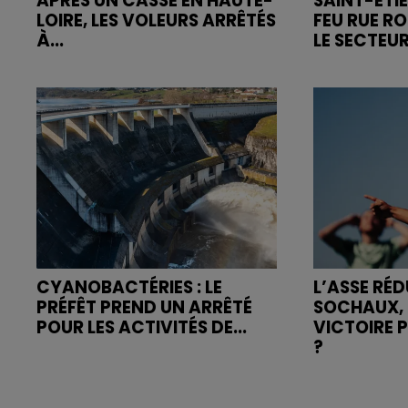
APRÈS UN CASSE EN HAUTE-
SAINT-ETIE
LOIRE, LES VOLEURS ARRÊTÉS
FEU RUE R
À...
LE SECTEUR
CYANOBACTÉRIES : LE
L’ASSE RÉD
PRÉFÊT PREND UN ARRÊTÉ
SOCHAUX, 
POUR LES ACTIVITÉS DE...
VICTOIRE 
?