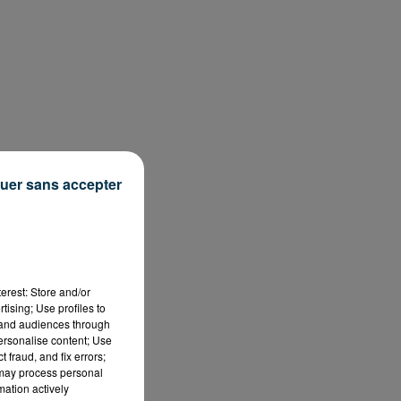
n
uer sans accepter
e
erest: Store and/or
tising; Use profiles to
s
tand audiences through
personalise content; Use
er
 fraud, and fix errors;
 may process personal
mation actively