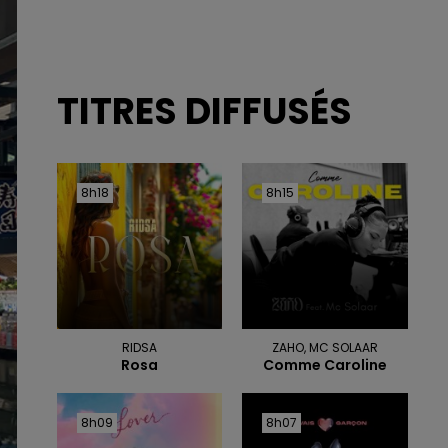
TITRES DIFFUSÉS
8h18
8h18
8h15
8h15
RIDSA
ZAHO, MC SOLAAR
Rosa
Comme Caroline
8h09
8h09
8h07
8h07