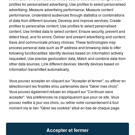
profiles for personalised advertising; Use profiles to select personalised
advertising; Measure advertising performance; Measure content
performance; Understand audiences through statistics or combinations
of data from different sources; Develop and improve services; Create
profiles to personalise content; Use profiles to select personalised
content; Use limited data to select content; Ensure security, prevent and
detect fraud, and fix errors; Deliver and present advertising and content;
Save and communicate privacy choices. These technologies may
process personal data such as IP address and browsing data to offer
following functionalities: Identify devices based on information actively
requested; Use precise geolocation data; Match and combine data from
TITRES DIFFUSÉS
other data sources; Link different devices; Identify devices based on
information transmitted automatically.
Vous pouvez accepter en cliquant sur "Accepter et fermer", ou affiner en
sélectionnant les finalités et/ou partenaires dans "Gérer mes choix".
15h37
15h37
15h34
15h34
Vous pouvez également refuser en cliquant sur "Continuer sans
accepter". Vos préférences ne s'appliqueront que pour ce site. Vous
pouvez mettre à jour vos choix, ou retirer votre consentement à tout
moment via le lien "Gérer les cookies" situé en bas de chaque page.
Accepter et fermer