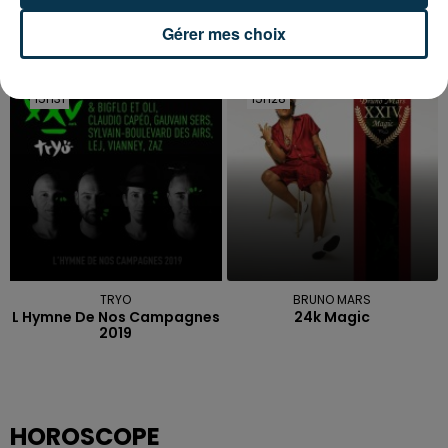
Gérer mes choix
MAROON 5
MARGUERITE
Cold
Les Filles, Les Meufs
15h31
15h31
15h28
15h28
TRYO
BRUNO MARS
L Hymne De Nos Campagnes
24k Magic
2019
HOROSCOPE