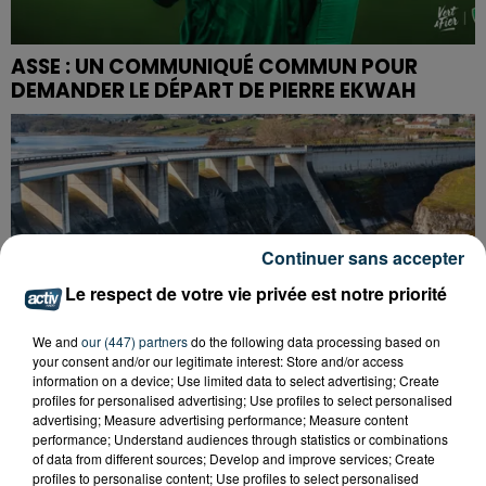
ASSE : UN COMMUNIQUÉ COMMUN POUR
DEMANDER LE DÉPART DE PIERRE EKWAH
Continuer sans accepter
Le respect de votre vie privée est notre priorité
We and
our (447) partners
do the following data processing based on
your consent and/or our legitimate interest: Store and/or access
information on a device; Use limited data to select advertising; Create
profiles for personalised advertising; Use profiles to select personalised
advertising; Measure advertising performance; Measure content
performance; Understand audiences through statistics or combinations
of data from different sources; Develop and improve services; Create
profiles to personalise content; Use profiles to select personalised
CYANOBACTÉRIES : LE PRÉFÊT PREND UN