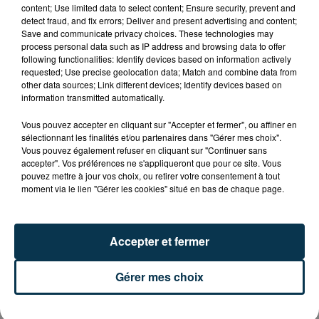
content; Use limited data to select content; Ensure security, prevent and
ARRÊTÉ POUR LES ACTIVITÉS DE...
detect fraud, and fix errors; Deliver and present advertising and content;
Save and communicate privacy choices. These technologies may
process personal data such as IP address and browsing data to offer
following functionalities: Identify devices based on information actively
requested; Use precise geolocation data; Match and combine data from
other data sources; Link different devices; Identify devices based on
information transmitted automatically.
Vous pouvez accepter en cliquant sur "Accepter et fermer", ou affiner en
sélectionnant les finalités et/ou partenaires dans "Gérer mes choix".
Vous pouvez également refuser en cliquant sur "Continuer sans
accepter". Vos préférences ne s'appliqueront que pour ce site. Vous
pouvez mettre à jour vos choix, ou retirer votre consentement à tout
moment via le lien "Gérer les cookies" situé en bas de chaque page.
Accepter et fermer
L’ASSE RÉDUIT FACE À SOCHAUX, UNE
Gérer mes choix
PREMIÈRE VICTOIRE POUR NOS VERTS ?