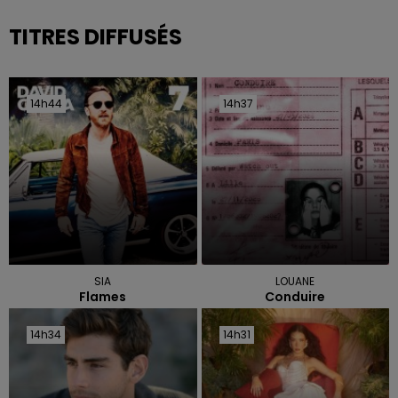
TITRES DIFFUSÉS
14h44
14h44
14h37
14h37
SIA
LOUANE
Flames
Conduire
14h34
14h34
14h31
14h31