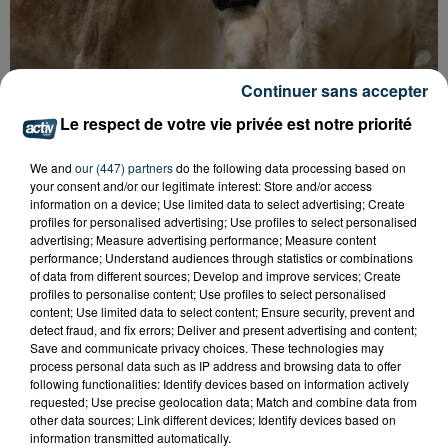
Continuer sans accepter
Le respect de votre vie privée est notre priorité
LOIRE : 4 NOUVEAUX FÉLINS DE CIRQUE
We and
our (447) partners
do the following data processing based on
ACCUEILLIS À...
your consent and/or our legitimate interest: Store and/or access
information on a device; Use limited data to select advertising; Create
profiles for personalised advertising; Use profiles to select personalised
advertising; Measure advertising performance; Measure content
performance; Understand audiences through statistics or combinations
of data from different sources; Develop and improve services; Create
profiles to personalise content; Use profiles to select personalised
content; Use limited data to select content; Ensure security, prevent and
detect fraud, and fix errors; Deliver and present advertising and content;
Save and communicate privacy choices. These technologies may
process personal data such as IP address and browsing data to offer
following functionalities: Identify devices based on information actively
requested; Use precise geolocation data; Match and combine data from
other data sources; Link different devices; Identify devices based on
information transmitted automatically.