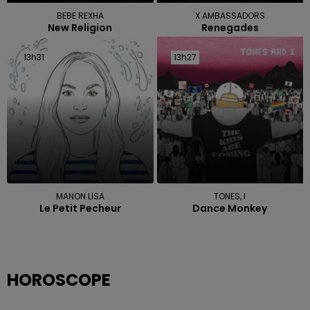
BEBE REXHA
X AMBASSADORS
New Religion
Renegades
13h31
13h31
13h27
13h27
MANON LISA
TONES, I
Le Petit Pecheur
Dance Monkey
HOROSCOPE