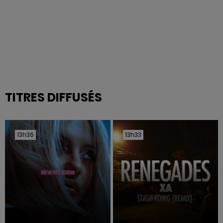
TITRES DIFFUSÉS
13h36
13h36
13h33
13h33