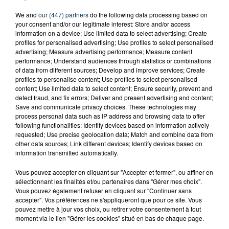
We and
our (447) partners
do the following data processing based on
your consent and/or our legitimate interest: Store and/or access
information on a device; Use limited data to select advertising; Create
profiles for personalised advertising; Use profiles to select personalised
advertising; Measure advertising performance; Measure content
performance; Understand audiences through statistics or combinations
of data from different sources; Develop and improve services; Create
profiles to personalise content; Use profiles to select personalised
content; Use limited data to select content; Ensure security, prevent and
detect fraud, and fix errors; Deliver and present advertising and content;
Save and communicate privacy choices. These technologies may
process personal data such as IP address and browsing data to offer
following functionalities: Identify devices based on information actively
requested; Use precise geolocation data; Match and combine data from
other data sources; Link different devices; Identify devices based on
information transmitted automatically.
Vous pouvez accepter en cliquant sur "Accepter et fermer", ou affiner en
sélectionnant les finalités et/ou partenaires dans "Gérer mes choix".
TITRES DIFFUSÉS
Vous pouvez également refuser en cliquant sur "Continuer sans
accepter". Vos préférences ne s'appliqueront que pour ce site. Vous
pouvez mettre à jour vos choix, ou retirer votre consentement à tout
moment via le lien "Gérer les cookies" situé en bas de chaque page.
9h05
9h05
9h02
9h02