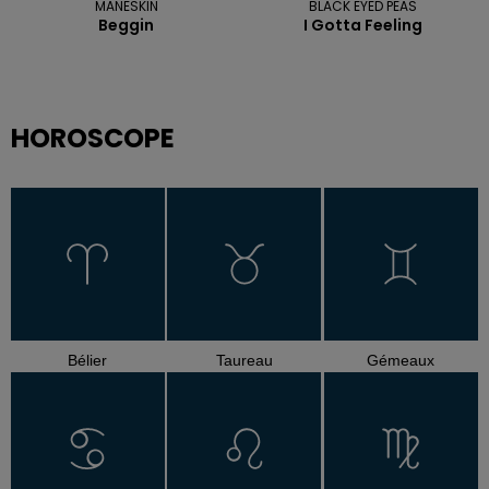
MANESKIN
BLACK EYED PEAS
Beggin
I Gotta Feeling
HOROSCOPE
Bélier
Taureau
Gémeaux