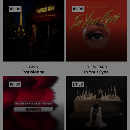
18h08
18h08
18h05
18h05
GIMS
THE WEEKND
Parisienne
In Your Eyes
18h03
18h03
17h58
17h58