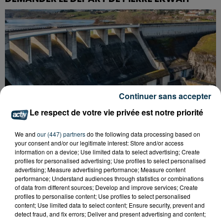
Continuer sans accepter
Le respect de votre vie privée est notre priorité
We and
our (447) partners
do the following data processing based on
your consent and/or our legitimate interest: Store and/or access
information on a device; Use limited data to select advertising; Create
profiles for personalised advertising; Use profiles to select personalised
advertising; Measure advertising performance; Measure content
CYANOBACTÉRIES : LE PRÉFÊT PREND UN
performance; Understand audiences through statistics or combinations
ARRÊTÉ POUR LES ACTIVITÉS DE...
of data from different sources; Develop and improve services; Create
profiles to personalise content; Use profiles to select personalised
content; Use limited data to select content; Ensure security, prevent and
detect fraud, and fix errors; Deliver and present advertising and content;