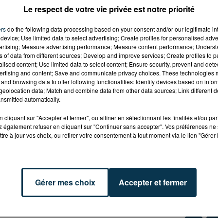
Le respect de votre vie privée est notre priorité
ks/259526715"
ers
do the following data processing based on your consent and/or our legitimate int
elated=false&show_comments=true&show_user=true&s
device; Use limited data to select advertising; Create profiles for personalised adver
vertising; Measure advertising performance; Measure content performance; Unders
ns of data from different sources; Develop and improve services; Create profiles to 
 DOIGT
alised content; Use limited data to select content; Ensure security, prevent and detect
ertising and content; Save and communicate privacy choices. These technologies
and browsing data to offer following functionalities: Identify devices based on infor
eolocation data; Match and combine data from other data sources; Link different de
une MJC) qui a déjà annulée le festival Bô mélange l’été
nsmitted automatically.
ts Burlesques qui a attiré 13 000 spectateurs en février es
té demande plus de visibilité sur les comptes de la
cliquant sur "Accepter et fermer", ou affiner en sélectionnant les finalités et/ou pa
ait en cessation de paiement : "
la structure est déficitaire
 également refuser en cliquant sur "Continuer sans accepter". Vos préférences ne 
tre à jour vos choix, ou retirer votre consentement à tout moment via le lien "Gérer 
uros a été débloquée en octobre dernier mais nous
iète Fabienne Perrin, adjointe à la vie associative,
"la mairi
s'inquiéter de la situation."
Le NTB met en avant deux
ne baisse des subventions publiques et de partenaires priv
Gérer mes choix
Accepter et fermer
.