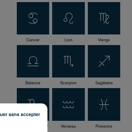
Cancer
Lion
Vierge
Balance
Scorpion
Sagittaire
uer sans accepter
Capricorne
Verseau
Poissons
how_reposts=false"