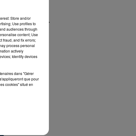
erest: Store and/or
how_reposts=false"
tising; Use profiles to
tand audiences through
personalise content; Use
 fraud, and fix errors;
 may process personal
mation actively
vices; Identify devices
t
rtenaires dans "Gérer
s'appliqueront que pour
les cookies" situé en
e
és