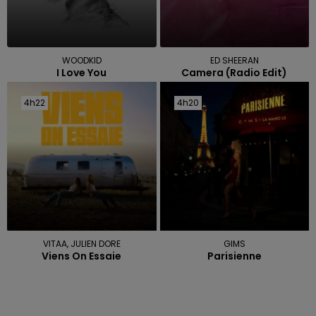
WOODKID
ED SHEERAN
I Love You
Camera (radio Edit)
4h22
4h22
4h20
4h20
VITAA, JULIEN DORE
GIMS
Viens On Essaie
Parisienne