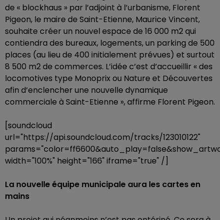
de « blockhaus » par l’adjoint à l’urbanisme, Florent
Pigeon, le maire de Saint-Etienne, Maurice Vincent,
souhaite créer un nouvel espace de 16 000 m2 qui
contiendra des bureaux, logements, un parking de 500
places (au lieu de 400 initialement prévues) et surtout
8 500 m2 de commerces. L’idée c’est d’accueillir « des
locomotives type Monoprix ou Nature et Découvertes
afin d’enclencher une nouvelle dynamique
commerciale à Saint-Etienne », affirme Florent Pigeon.
[soundcloud
url="https://api.soundcloud.com/tracks/123010122"
params="color=ff6600&auto_play=false&show_artwo
width="100%" height="166" iframe="true" /]
La nouvelle équipe municipale aura les cartes en
mains
Un projet qui néanmoins n’est pas entériné. Ce sera à