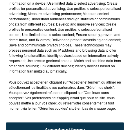
information on a device; Use limited data to select advertising; Create
profiles for personalised advertising; Use profiles to select personalised
advertising; Measure advertising performance; Measure content
performance; Understand audiences through statistics or combinations
of data from different sources; Develop and improve services; Create
profiles to personalise content; Use profiles to select personalised
content; Use limited data to select content; Ensure security, prevent and
detect fraud, and fix errors; Deliver and present advertising and content;
Save and communicate privacy choices. These technologies may
process personal data such as IP address and browsing data to offer
following functionalities: Identify devices based on information actively
requested; Use precise geolocation data; Match and combine data from
CYANOBACTÉRIES : LE PRÉFÊT PREND UN
other data sources; Link different devices; Identify devices based on
ARRÊTÉ POUR LES ACTIVITÉS DE...
information transmitted automatically.
Vous pouvez accepter en cliquant sur "Accepter et fermer", ou affiner en
sélectionnant les finalités et/ou partenaires dans "Gérer mes choix".
Vous pouvez également refuser en cliquant sur "Continuer sans
accepter". Vos préférences ne s'appliqueront que pour ce site. Vous
pouvez mettre à jour vos choix, ou retirer votre consentement à tout
moment via le lien "Gérer les cookies" situé en bas de chaque page.
Accepter et fermer