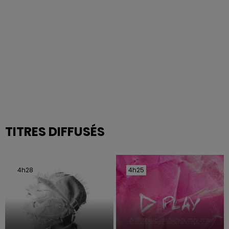
TITRES DIFFUSÉS
4h28
4h28
4h25
4h25