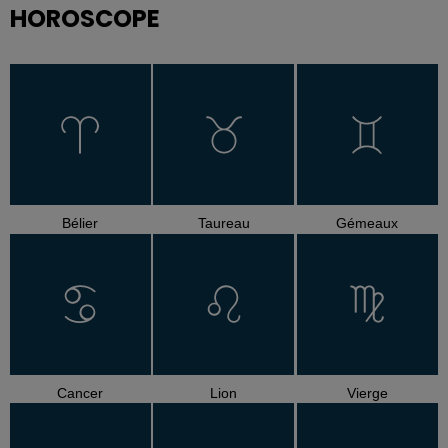
HOROSCOPE
Bélier
Taureau
Gémeaux
Cancer
Lion
Vierge