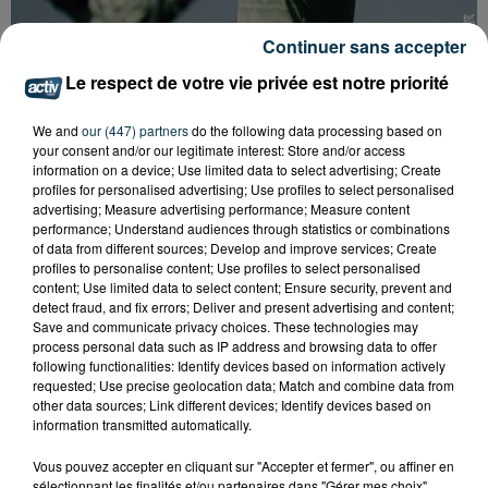
Continuer sans accepter
L’ASSE RÉDUIT FACE À SOCHAUX, UNE
Le respect de votre vie privée est notre priorité
PREMIÈRE VICTOIRE POUR NOS VERTS ?
We and
our (447) partners
do the following data processing based on
your consent and/or our legitimate interest: Store and/or access
information on a device; Use limited data to select advertising; Create
profiles for personalised advertising; Use profiles to select personalised
advertising; Measure advertising performance; Measure content
performance; Understand audiences through statistics or combinations
of data from different sources; Develop and improve services; Create
profiles to personalise content; Use profiles to select personalised
content; Use limited data to select content; Ensure security, prevent and
detect fraud, and fix errors; Deliver and present advertising and content;
Save and communicate privacy choices. These technologies may
process personal data such as IP address and browsing data to offer
following functionalities: Identify devices based on information actively
requested; Use precise geolocation data; Match and combine data from
other data sources; Link different devices; Identify devices based on
information transmitted automatically.
Vous pouvez accepter en cliquant sur "Accepter et fermer", ou affiner en
BISON FUTÉ HISSE LE DRAPEAU ROUGE CE
sélectionnant les finalités et/ou partenaires dans "Gérer mes choix".