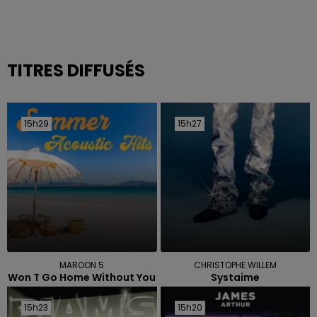
TITRES DIFFUSÉS
15h29
15h29
15h27
15h27
MAROON 5
CHRISTOPHE WILLEM
Won T Go Home Without You
Systaime
15h23
15h23
15h20
15h20