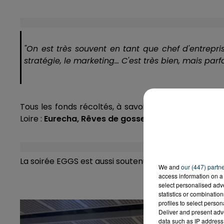
"On est très souvent en tant que chef d'entrepris
stratégie, le marketing… C'est très bien, mais parfo
Tous les fonds récoltés, à savoir les places vendue
Loire :
Eurecha, Rêves de gosse et Aimcp Loire
:
La soirée EGGS est aussi soutenue par la fondation
J
We and
our (447) partn
access information on a 
select personalised ad
statistics or combinatio
profiles to select person
Deliver and present adv
data such as IP address 