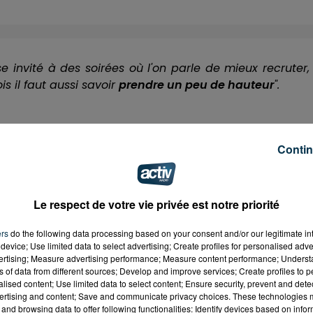
e invité à des soirées où l'on parle de mieux recruter,
is il faut aussi savoir
prendre un peu de hauteur
".
s, seront reversés équitablement à trois associations de
Contin
Le respect de votre vie privée est notre priorité
ean Michel Despinasse
et
ASSE Cœur Vert
.
ers
do the following data processing based on your consent and/or our legitimate int
device; Use limited data to select advertising; Create profiles for personalised adver
vertising; Measure advertising performance; Measure content performance; Unders
ns of data from different sources; Develop and improve services; Create profiles to 
alised content; Use limited data to select content; Ensure security, prevent and detect
ertising and content; Save and communicate privacy choices. These technologies
and browsing data to offer following functionalities: Identify devices based on infor