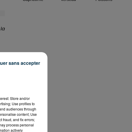
 la
 la
uer sans accepter
erest: Store and/or
tising; Use profiles to
tand audiences through
personalise content; Use
 fraud, and fix errors;
 may process personal
mation actively