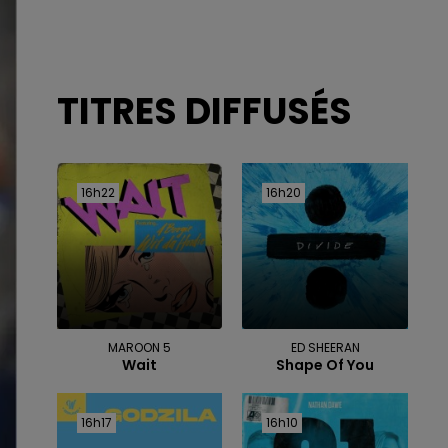
TITRES DIFFUSÉS
16h22
16h22
16h20
16h20
MAROON 5
ED SHEERAN
Wait
Shape Of You
16h17
16h17
16h10
16h10