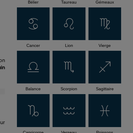
Bélier
Taureau
Gémeaux
Cancer
Lion
Vierge
ion
in
Balance
Scorpion
Sagittaire
sur
Capricorne
Verseau
Poissons