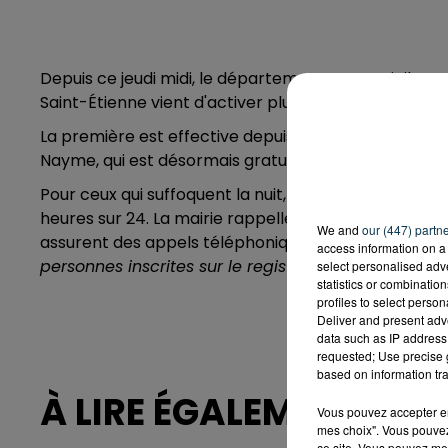
Depuis ce jeudi midi, le département est en vigilanc
Saint-Étienne vient d'activer plusieurs mesures pour 
La première est effective depuis ce midi. Elle concer
Nayme, qui est désormais gratuit sur une tranche hora
Pour ceux qui suffoquent la nuit, les parcs et jardi
heures sur 24. La mairie rappelle également que le
We and
our (447) partn
assurent des appels téléphoniques de prévention "
d
access information on a 
personnes inscrites sur le registre des personnes v
select personalised ad
statistics or combinatio
profiles to select person
Deliver and present adv
data such as IP address 
requested; Use precise g
based on information tra
À LIRE ÉGALEMENT
Vous pouvez accepter en 
mes choix". Vous pouvez
ce site. Vous pouvez met