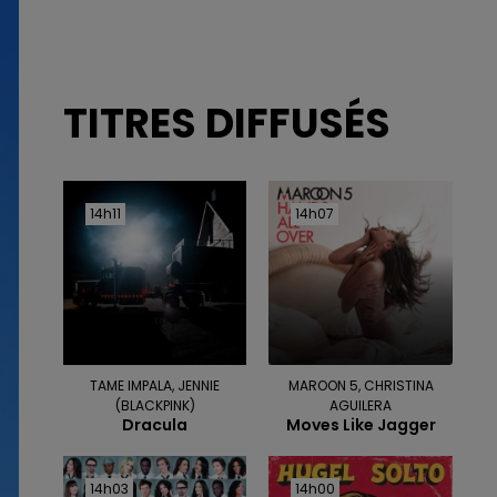
TITRES DIFFUSÉS
14h11
14h11
14h07
14h07
TAME IMPALA, JENNIE
MAROON 5, CHRISTINA
(BLACKPINK)
AGUILERA
Dracula
Moves Like Jagger
14h03
14h03
14h00
14h00