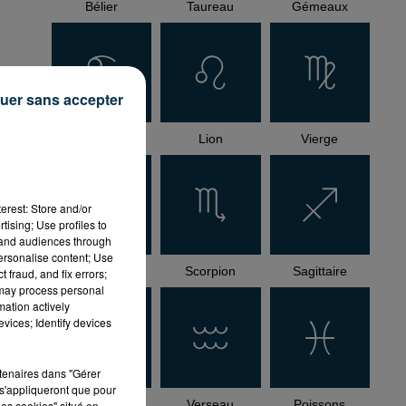
Bélier
Taureau
Gémeaux
e
uer sans accepter
Cancer
Lion
Vierge
e)
erest: Store and/or
s
tising; Use profiles to
tand audiences through
personalise content; Use
Balance
Scorpion
Sagittaire
 fraud, and fix errors;
 may process personal
mation actively
vices; Identify devices
rtenaires dans "Gérer
s'appliqueront que pour
Capricorne
Verseau
Poissons
les cookies" situé en