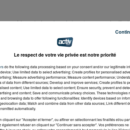
e rouge à la canicule.
Cela a plusieurs impacts
et la Ville d
rendre la vie un peu plus facile.
Contin
ne l'accès aux 2 piscines de la ville, Grouchy et Yves
ire élargie (ndlr : de 10 à 20h, le temps de la canicule).
Le respect de votre vie privée est notre priorité
ns municipaux resteront exceptionnellement ouverts 24
s équipes du CCAS (ndlr, Centre communal d'action social
ers
do the following data processing based on your consent and/or our legitimate int
ans les quartiers, en complément du suivi quotidien de
device; Use limited data to select advertising; Create profiles for personalised adver
ulnérables
".
vertising; Measure advertising performance; Measure content performance; Unders
ns of data from different sources; Develop and improve services; Create profiles to 
alised content; Use limited data to select content; Ensure security, prevent and detect
ertising and content; Save and communicate privacy choices. These technologies
and browsing data to offer following functionalities: Identify devices based on infor
eolocation data; Match and combine data from other data sources; Link different de
nsmitted automatically.
cliquant sur "Accepter et fermer", ou affiner en sélectionnant les finalités et/ou pa
 également refuser en cliquant sur "Continuer sans accepter". Vos préférences ne 
tre à jour vos choix, ou retirer votre consentement à tout moment via le lien "Gérer 