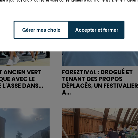
Gérer mes choix
Accepter et fermer
ET ANCIEN VERT
FOREZTIVAL : DROGUÉ ET
QUE AVEC LE
TENANT DES PROPOS
 L'ASSE DANS...
DÉPLACÉS, UN FESTIVALIER
A...