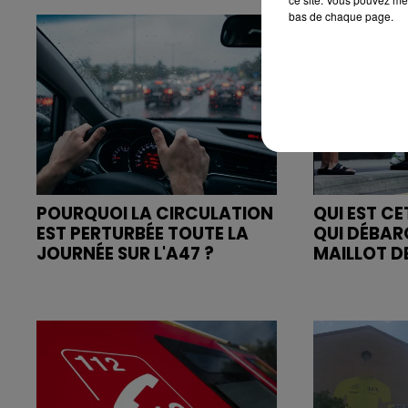
bas de chaque page.
POURQUOI LA CIRCULATION
QUI EST C
EST PERTURBÉE TOUTE LA
QUI DÉBAR
JOURNÉE SUR L'A47 ?
MAILLOT DE