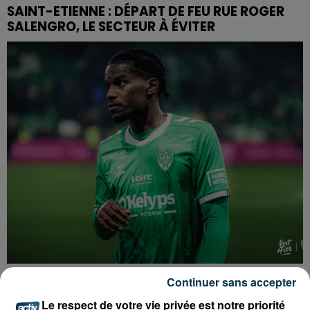
SAINT-ETIENNE : DÉPART DE FEU RUE ROGER
SALENGRO, LE SECTEUR À ÉVITER
ASSE : UN COMMUNIQUÉ COMMUN POUR
Continuer sans accepter
DEMANDER LE DÉPART DE PIERRE EKWAH
Le respect de votre vie privée est notre priorité