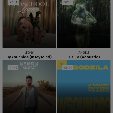
19h54
19h54
19h50
19h50
LEONY
ANGELE
By Your Side (in My Mind)
Dis-Le (acoustic)
19h47
19h47
19h44
19h44