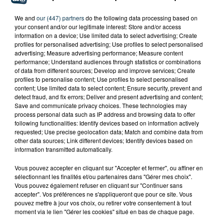
We and
our (447) partners
do the following data processing based on
your consent and/or our legitimate interest: Store and/or access
information on a device; Use limited data to select advertising; Create
profiles for personalised advertising; Use profiles to select personalised
advertising; Measure advertising performance; Measure content
performance; Understand audiences through statistics or combinations
of data from different sources; Develop and improve services; Create
profiles to personalise content; Use profiles to select personalised
content; Use limited data to select content; Ensure security, prevent and
detect fraud, and fix errors; Deliver and present advertising and content;
Save and communicate privacy choices. These technologies may
process personal data such as IP address and browsing data to offer
following functionalities: Identify devices based on information actively
requested; Use precise geolocation data; Match and combine data from
other data sources; Link different devices; Identify devices based on
information transmitted automatically.
CYANOBACTÉRIES : LE PRÉFÊT PREND UN
Vous pouvez accepter en cliquant sur "Accepter et fermer", ou affiner en
ARRÊTÉ POUR LES ACTIVITÉS DE...
sélectionnant les finalités et/ou partenaires dans "Gérer mes choix".
Vous pouvez également refuser en cliquant sur "Continuer sans
accepter". Vos préférences ne s'appliqueront que pour ce site. Vous
pouvez mettre à jour vos choix, ou retirer votre consentement à tout
moment via le lien "Gérer les cookies" situé en bas de chaque page.