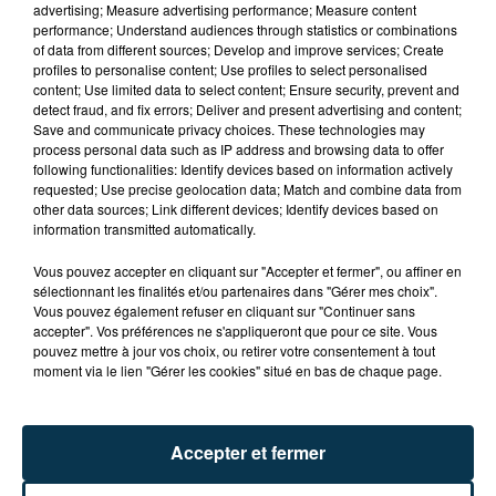
advertising; Measure advertising performance; Measure content
performance; Understand audiences through statistics or combinations
of data from different sources; Develop and improve services; Create
profiles to personalise content; Use profiles to select personalised
content; Use limited data to select content; Ensure security, prevent and
detect fraud, and fix errors; Deliver and present advertising and content;
Save and communicate privacy choices. These technologies may
process personal data such as IP address and browsing data to offer
following functionalities: Identify devices based on information actively
requested; Use precise geolocation data; Match and combine data from
TITRES DIFFUSÉS
other data sources; Link different devices; Identify devices based on
information transmitted automatically.
Vous pouvez accepter en cliquant sur "Accepter et fermer", ou affiner en
13h56
13h56
13h53
13h53
sélectionnant les finalités et/ou partenaires dans "Gérer mes choix".
Vous pouvez également refuser en cliquant sur "Continuer sans
accepter". Vos préférences ne s'appliqueront que pour ce site. Vous
pouvez mettre à jour vos choix, ou retirer votre consentement à tout
moment via le lien "Gérer les cookies" situé en bas de chaque page.
Accepter et fermer