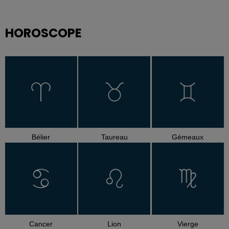
HOROSCOPE
Bélier
Taureau
Gémeaux
Cancer
Lion
Vierge