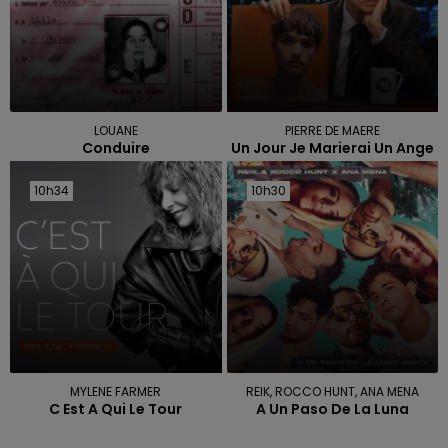
LOUANE
PIERRE DE MAERE
Conduire
Un Jour Je Marierai Un Ange
10h34
10h34
10h30
10h30
MYLENE FARMER
REIK, ROCCO HUNT, ANA MENA
C Est A Qui Le Tour
A Un Paso De La Luna