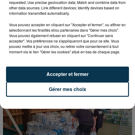
requested; Use precise geolocation data; Match and combine data from
other data sources; Link different devices; Identify devices based on
information transmitted automatically.
Vous pouvez accepter en cliquant sur "Accepter et fermer", ou affiner en
sélectionnant les finalités et/ou partenaires dans "Gérer mes choix".
Vous pouvez également refuser en cliquant sur "Continuer sans
accepter". Vos préférences ne s'appliqueront que pour ce site. Vous
pouvez mettre à jour vos choix, ou retirer votre consentement à tout
15 000 PERSONNES ATTENDUES À
moment via le lien "Gérer les cookies" situé en bas de chaque page.
MONTBRISON POUR LE TOUR DE FRANCE
FÉMININ
Accepter et fermer
Gérer mes choix