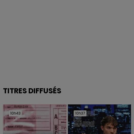
TITRES DIFFUSÉS
10h43
10h43
10h37
10h37