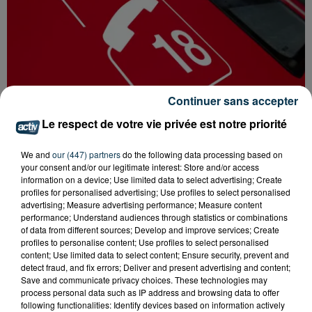
Continuer sans accepter
Le respect de votre vie privée est notre priorité
We and
our (447) partners
do the following data processing based on
SAINT-ETIENNE : UN ENFANT DÉCÈDE APRÈS
your consent and/or our legitimate interest: Store and/or access
UNE CHUTE DU 8E ÉTAGE
information on a device; Use limited data to select advertising; Create
profiles for personalised advertising; Use profiles to select personalised
advertising; Measure advertising performance; Measure content
performance; Understand audiences through statistics or combinations
of data from different sources; Develop and improve services; Create
profiles to personalise content; Use profiles to select personalised
content; Use limited data to select content; Ensure security, prevent and
detect fraud, and fix errors; Deliver and present advertising and content;
Save and communicate privacy choices. These technologies may
process personal data such as IP address and browsing data to offer
following functionalities: Identify devices based on information actively