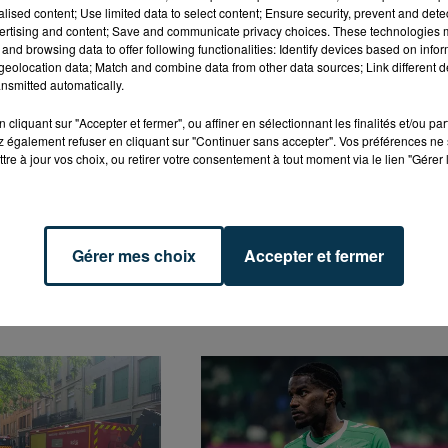
alised content; Use limited data to select content; Ensure security, prevent and detect
ertising and content; Save and communicate privacy choices. These technologies
and browsing data to offer following functionalities: Identify devices based on infor
-midi
à propos du projet de loi sanitaire du gouverneme
eolocation data; Match and combine data from other data sources; Link different de
re son avis sur la loi sanitaire. Si la décision est
favorab
nsmitted automatically.
cafés, bars ou restaurants le 9 août prochain
.
cliquant sur "Accepter et fermer", ou affiner en sélectionnant les finalités et/ou pa
 également refuser en cliquant sur "Continuer sans accepter". Vos préférences ne 
tre à jour vos choix, ou retirer votre consentement à tout moment via le lien "Gérer 
Gérer mes choix
Accepter et fermer