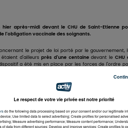
s hier après-midi devant le CHU de Saint-Etienne po
de l'obligation vaccinale des soignants.
ncernant le projet de loi porté par le gouvernement, 
 étaient d'ailleurs
près d'une centaine
devant le
CHU 
ispositif a été mis en place par les forces de l'ordre p
Contin
ernie
r, les manifestants étaient entrés dans le CHU.
Le respect de votre vie privée est notre priorité
titutionnel concernant le projet de l
ers
do the following data processing based on your consent and/or our legitimate int
device; Use limited data to select advertising; Create profiles for personalised adver
vertising; Measure advertising performance; Measure content performance; Unders
ns of data from different sources; Develop and improve services; Create profiles to 