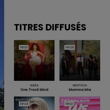
TITRES DIFFUSÉS
14h31
14h31
14h28
14h28
NAIKA
MENTISSA
One Track Mind
Mamma Mia
14h24
14h24
14h21
14h21