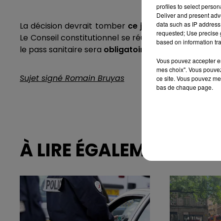
profiles to select person
Deliver and present adv
data such as IP address 
La décision devrait tomber
ce jeudi en fin d'après
requested; Use precise g
Le Conseil constitutionnel se réunit ce jeudi pour rend
based on information tra
le pass sanitaire sera
obligatoire
pour accéder aux
Vous pouvez accepter en 
mes choix". Vous pouvez
Sujet signé Romain Bruyas
ce site. Vous pouvez met
bas de chaque page.
À LIRE ÉGALEMENT