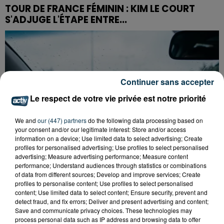
TOUR DE FRANCE FÉMININ : KIM LE COURT
S'ADJUGE L'ÉTAPE ENTRE...
Continuer sans accepter
Le respect de votre vie privée est notre priorité
We and
our (447) partners
do the following data processing based on
your consent and/or our legitimate interest: Store and/or access
information on a device; Use limited data to select advertising; Create
profiles for personalised advertising; Use profiles to select personalised
advertising; Measure advertising performance; Measure content
performance; Understand audiences through statistics or combinations
of data from different sources; Develop and improve services; Create
profiles to personalise content; Use profiles to select personalised
content; Use limited data to select content; Ensure security, prevent and
POURQUOI LA CIRCULATION EST PERTURBÉE
detect fraud, and fix errors; Deliver and present advertising and content;
TOUTE LA JOURNÉE SUR L'A47 ?
Save and communicate privacy choices. These technologies may
process personal data such as IP address and browsing data to offer