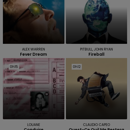
ALEX WARREN
PITBULL, JOHN RYAN
Fever Dream
Fireball
0h15
0h15
0h12
0h12
LOUANE
CLAUDIO CAPEO
Conduire
Quest-Ce Quil Me Restera