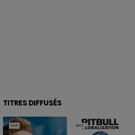
TITRES DIFFUSÉS
0h21
0h21
0h17
0h17