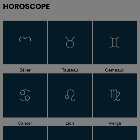
HOROSCOPE
Bélier
Taureau
Gémeaux
Cancer
Lion
Vierge