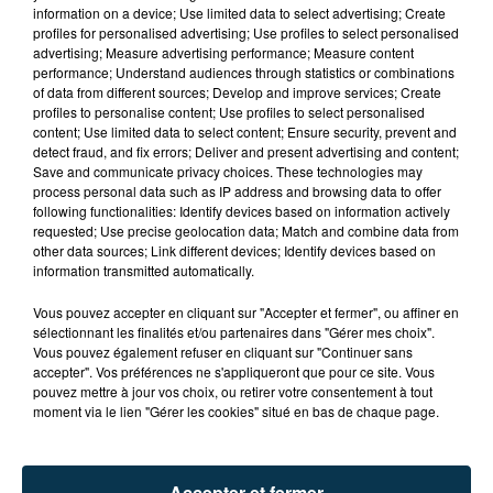
information on a device; Use limited data to select advertising; Create
profiles for personalised advertising; Use profiles to select personalised
advertising; Measure advertising performance; Measure content
performance; Understand audiences through statistics or combinations
of data from different sources; Develop and improve services; Create
profiles to personalise content; Use profiles to select personalised
content; Use limited data to select content; Ensure security, prevent and
detect fraud, and fix errors; Deliver and present advertising and content;
Save and communicate privacy choices. These technologies may
process personal data such as IP address and browsing data to offer
following functionalities: Identify devices based on information actively
requested; Use precise geolocation data; Match and combine data from
other data sources; Link different devices; Identify devices based on
information transmitted automatically.
TITRES DIFFUSÉS
Vous pouvez accepter en cliquant sur "Accepter et fermer", ou affiner en
sélectionnant les finalités et/ou partenaires dans "Gérer mes choix".
Vous pouvez également refuser en cliquant sur "Continuer sans
17h34
17h34
17h32
17h32
accepter". Vos préférences ne s'appliqueront que pour ce site. Vous
pouvez mettre à jour vos choix, ou retirer votre consentement à tout
moment via le lien "Gérer les cookies" situé en bas de chaque page.
Accepter et fermer