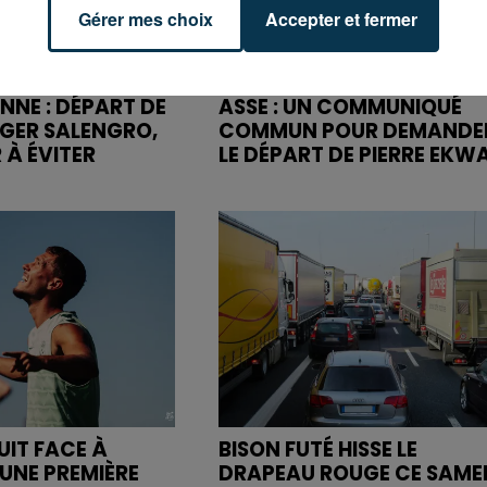
Gérer mes choix
Accepter et fermer
NNE : DÉPART DE
ASSE : UN COMMUNIQUÉ
OGER SALENGRO,
COMMUN POUR DEMANDE
 À ÉVITER
LE DÉPART DE PIERRE EKW
UIT FACE À
BISON FUTÉ HISSE LE
UNE PREMIÈRE
DRAPEAU ROUGE CE SAME