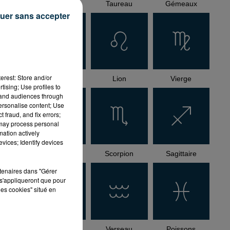
Bélier
Taureau
Gémeaux
uer sans accepter
n
t
erest: Store and/or
Cancer
Lion
Vierge
tising; Use profiles to
tand audiences through
personalise content; Use
 fraud, and fix errors;
 may process personal
mation actively
vices; Identify devices
Balance
Scorpion
Sagittaire
rtenaires dans "Gérer
s'appliqueront que pour
les cookies" situé en
Capricorne
Verseau
Poissons