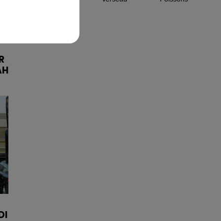
R
AH
DI