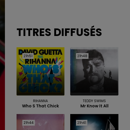
TITRES DIFFUSÉS
21h51
21h51
21h48
21h48
RIHANNA
TEDDY SWIMS
Who S That Chick
Mr Know It All
21h44
21h44
21h41
21h41