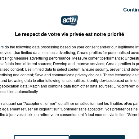
Contin
mme de 46 ans a chuté d'une fenêtre du 4ème étage d'u
. Sur place, les pompiers ont découvert que l'homme étai
arge dans un état grave et transporté au service
Le respect de votre vie privée est notre priorité
ers
do the following data processing based on your consent and/or our legitimate int
device; Use limited data to select advertising; Create profiles for personalised adver
vertising; Measure advertising performance; Measure content performance; Unders
ns of data from different sources; Develop and improve services; Create profiles to 
alised content; Use limited data to select content; Ensure security, prevent and detect
ertising and content; Save and communicate privacy choices. These technologies
and browsing data to offer following functionalities: Identify devices based on infor
eolocation data; Match and combine data from other data sources; Link different de
nsmitted automatically.
cliquant sur "Accepter et fermer", ou affiner en sélectionnant les finalités et/ou pa
 également refuser en cliquant sur "Continuer sans accepter". Vos préférences ne 
tre à jour vos choix, ou retirer votre consentement à tout moment via le lien "Gérer 