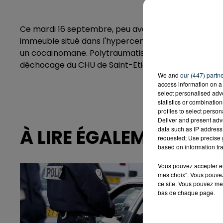
Ce mardi 16 septembre, peu avant 10 heures, un ho
immeuble situé dans l'hypercentre de Saint-Etienne
un cocaïnomane. Polytraumatisé, il a été pris en ch
déchocage du CHU de Saint-Etienne.
We and
our (447) partn
access information on a 
select personalised ad
statistics or combinatio
profiles to select person
Deliver and present adv
data such as IP address 
À LIRE ÉGALEMENT
requested; Use precise g
based on information tra
Vous pouvez accepter en 
mes choix". Vous pouvez
ce site. Vous pouvez met
bas de chaque page.