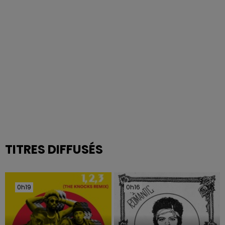
TITRES DIFFUSÉS
0h19
0h19
0h16
0h16