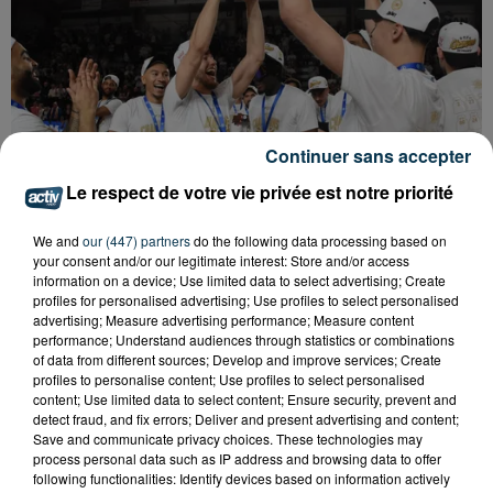
Continuer sans accepter
Le respect de votre vie privée est notre priorité
We and
our (447) partners
do the following data processing based on
your consent and/or our legitimate interest: Store and/or access
BASKET : LA CHORALE INTRAITABLE JUSQU'AU
information on a device; Use limited data to select advertising; Create
BOUT
profiles for personalised advertising; Use profiles to select personalised
advertising; Measure advertising performance; Measure content
performance; Understand audiences through statistics or combinations
of data from different sources; Develop and improve services; Create
profiles to personalise content; Use profiles to select personalised
content; Use limited data to select content; Ensure security, prevent and
detect fraud, and fix errors; Deliver and present advertising and content;
Save and communicate privacy choices. These technologies may
process personal data such as IP address and browsing data to offer
following functionalities: Identify devices based on information actively