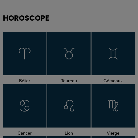
HOROSCOPE
Bélier
Taureau
Gémeaux
Cancer
Lion
Vierge