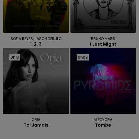
SOFIA REYES, JASON DERULO
BRUNO MARS
1, 2, 3
I Just Might
0h13
0h13
0h09
0h09
ORIA
M POKORA
Toi Jamais
Tombe