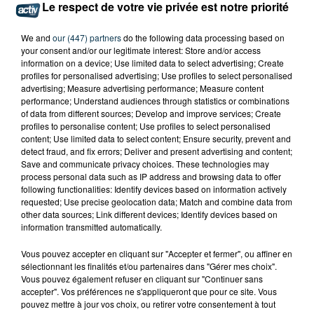
Le respect de votre vie privée est notre priorité
We and
our (447) partners
do the following data processing based on
your consent and/or our legitimate interest: Store and/or access
information on a device; Use limited data to select advertising; Create
profiles for personalised advertising; Use profiles to select personalised
advertising; Measure advertising performance; Measure content
performance; Understand audiences through statistics or combinations
of data from different sources; Develop and improve services; Create
profiles to personalise content; Use profiles to select personalised
content; Use limited data to select content; Ensure security, prevent and
detect fraud, and fix errors; Deliver and present advertising and content;
Save and communicate privacy choices. These technologies may
process personal data such as IP address and browsing data to offer
following functionalities: Identify devices based on information actively
requested; Use precise geolocation data; Match and combine data from
L’ASSE RÉDUIT FACE À SOCHAUX, UNE
other data sources; Link different devices; Identify devices based on
information transmitted automatically.
PREMIÈRE VICTOIRE POUR NOS VERTS ?
Vous pouvez accepter en cliquant sur "Accepter et fermer", ou affiner en
sélectionnant les finalités et/ou partenaires dans "Gérer mes choix".
Vous pouvez également refuser en cliquant sur "Continuer sans
accepter". Vos préférences ne s'appliqueront que pour ce site. Vous
pouvez mettre à jour vos choix, ou retirer votre consentement à tout