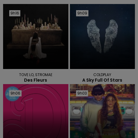
9h16
9h16
9h09
9h09
TOVE LO, STROMAE
COLDPLAY
Des Fleurs
A Sky Full Of Stars
9h06
9h06
9h03
9h03