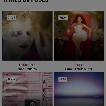
7h07
7h07
7h04
7h04
ED SHEERAN
NAIKA
Bad Habits
One Track Mind
6h57
6h57
6h51
6h51