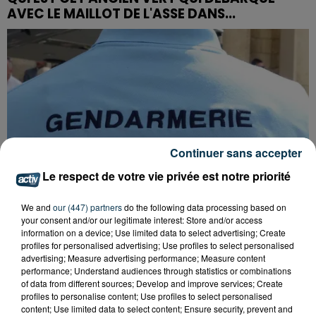
AVEC LE MAILLOT DE L'ASSE DANS...
Continuer sans accepter
Le respect de votre vie privée est notre priorité
We and
our (447) partners
do the following data processing based on
your consent and/or our legitimate interest: Store and/or access
information on a device; Use limited data to select advertising; Create
profiles for personalised advertising; Use profiles to select personalised
advertising; Measure advertising performance; Measure content
FOREZTIVAL : DROGUÉ ET TENANT DES
performance; Understand audiences through statistics or combinations
PROPOS DÉPLACÉS, UN FESTIVALIER A...
of data from different sources; Develop and improve services; Create
profiles to personalise content; Use profiles to select personalised
content; Use limited data to select content; Ensure security, prevent and