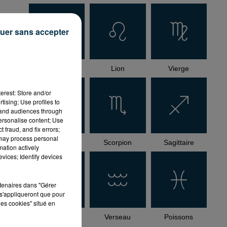
",
uer sans accepter
Cancer
Lion
Vierge
AS
erest: Store and/or
tising; Use profiles to
tand audiences through
personalise content; Use
 fraud, and fix errors;
 may process personal
Balance
Scorpion
Sagittaire
mation actively
vices; Identify devices
rtenaires dans "Gérer
s'appliqueront que pour
les cookies" situé en
Capricorne
Verseau
Poissons