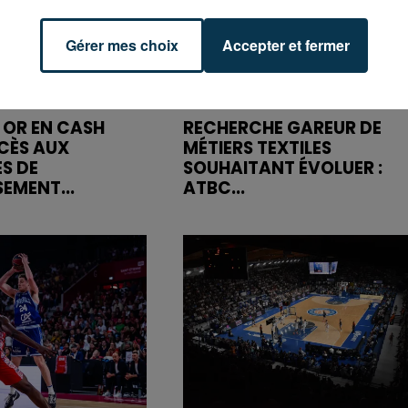
Gérer mes choix
Accepter et fermer
 OR EN CASH
RECHERCHE GAREUR DE
CÈS AUX
MÉTIERS TEXTILES
S DE
SOUHAITANT ÉVOLUER :
SEMENT...
ATBC...