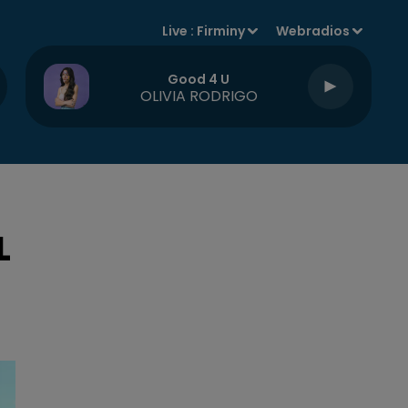
Live :
Firminy
Webradios
Good 4 U
OLIVIA RODRIGO
L