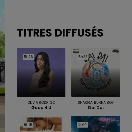
TITRES DIFFUSÉS
5h26
5h26
5h22
5h22
OLIVIA RODRIGO
SHAKIRA, BURNA BOY
Good 4 U
Dai Dai
5h18
5h18
5h14
5h14