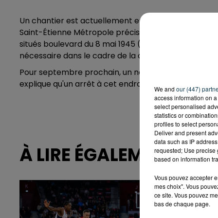
Un chantier est actuellement entrepris dans le quarti
Saint-Étienne Métropole précise que la collectivité
situés boulevard du 8 mai 1945 (ndlr, ces derniers 
nécessaire dans le cadre de la création d'une nouvel
Pour septembre prochain, un nouveau quai sera créé 
explique qu'un arrêt à cet endroit était déjà évoqué l
We and
our (447) partn
access information on a 
select personalised ad
statistics or combinatio
profiles to select person
Deliver and present adv
data such as IP address 
À LIRE ÉGALEMENT
requested; Use precise g
based on information tra
Vous pouvez accepter en 
mes choix". Vous pouvez
ce site. Vous pouvez met
bas de chaque page.