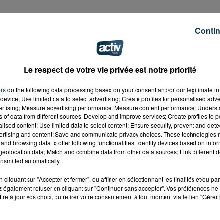
er du Soleil, à Saint-Étienne. Dans une lettre "Info travaux
Contin
 va procéder à la transplantation préalable de 4 arbres
seront replantés dans un square rénové). Une opération
le station de tramway sur la ligne T3.
Le respect de votre vie privée est notre priorité
et une station verra le jour à proximité de l'AFPA. La ST
ors des ébauches du tracé initial de la ligne T3.
ers
do the following data processing based on your consent and/or our legitimate int
device; Use limited data to select advertising; Create profiles for personalised adver
vertising; Measure advertising performance; Measure content performance; Unders
ns of data from different sources; Develop and improve services; Create profiles to 
alised content; Use limited data to select content; Ensure security, prevent and detect
ertising and content; Save and communicate privacy choices. These technologies
and browsing data to offer following functionalities: Identify devices based on infor
eolocation data; Match and combine data from other data sources; Link different de
nsmitted automatically.
cliquant sur "Accepter et fermer", ou affiner en sélectionnant les finalités et/ou pa
 également refuser en cliquant sur "Continuer sans accepter". Vos préférences ne 
tre à jour vos choix, ou retirer votre consentement à tout moment via le lien "Gérer 