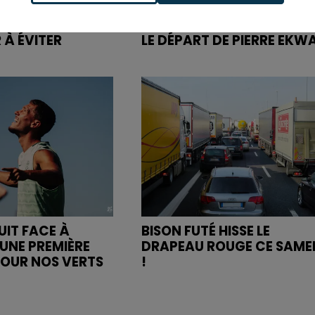
NNE : DÉPART DE
ASSE : UN COMMUNIQUÉ
OGER SALENGRO,
COMMUN POUR DEMANDE
 À ÉVITER
LE DÉPART DE PIERRE EKW
UIT FACE À
BISON FUTÉ HISSE LE
UNE PREMIÈRE
DRAPEAU ROUGE CE SAME
POUR NOS VERTS
!