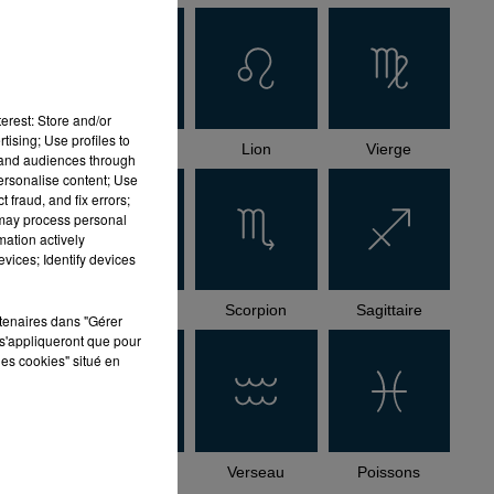
erest: Store and/or
tising; Use profiles to
Cancer
Lion
Vierge
tand audiences through
personalise content; Use
 fraud, and fix errors;
 may process personal
mation actively
vices; Identify devices
Balance
Scorpion
Sagittaire
rtenaires dans "Gérer
s'appliqueront que pour
les cookies" situé en
Capricorne
Verseau
Poissons