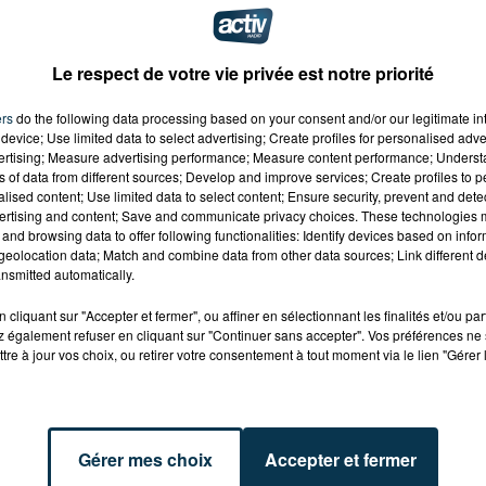
go est un véhicule robuste !
174277121
Le respect de votre vie privée est notre priorité
ers
do the following data processing based on your consent and/or our legitimate int
device; Use limited data to select advertising; Create profiles for personalised adver
vertising; Measure advertising performance; Measure content performance; Unders
ns of data from different sources; Develop and improve services; Create profiles to 
alised content; Use limited data to select content; Ensure security, prevent and detect
ertising and content; Save and communicate privacy choices. These technologies
and browsing data to offer following functionalities: Identify devices based on infor
eolocation data; Match and combine data from other data sources; Link different de
nsmitted automatically.
cliquant sur "Accepter et fermer", ou affiner en sélectionnant les finalités et/ou pa
 également refuser en cliquant sur "Continuer sans accepter". Vos préférences ne 
tre à jour vos choix, ou retirer votre consentement à tout moment via le lien "Gérer 
Gérer mes choix
Accepter et fermer