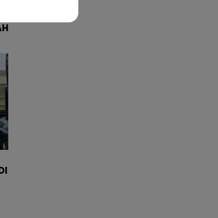
R
AH
DI