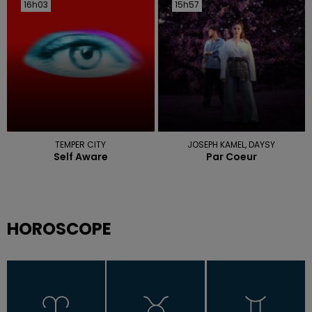
16h03
16h03
15h57
15h57
TEMPER CITY
JOSEPH KAMEL, DAYSY
Self Aware
Par Coeur
HOROSCOPE