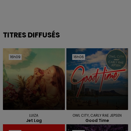
TITRES DIFFUSÉS
16h09
16h09
16h06
16h06
LUIZA
OWL CITY, CARLY RAE JEPSEN
Jet Lag
Good Time