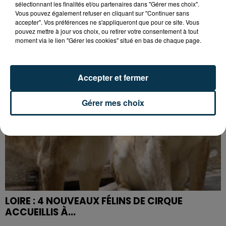
sélectionnant les finalités et/ou partenaires dans "Gérer mes choix".
BISON FUTÉ HISSE LE DRAPEAU ROUGE CE
Vous pouvez également refuser en cliquant sur "Continuer sans
SAMEDI !
accepter". Vos préférences ne s'appliqueront que pour ce site. Vous
pouvez mettre à jour vos choix, ou retirer votre consentement à tout
moment via le lien "Gérer les cookies" situé en bas de chaque page.
Accepter et fermer
Gérer mes choix
LOIRE : 4 NOUVEAUX FÉLINS DE CIRQUE
ACCUEILLIS À...