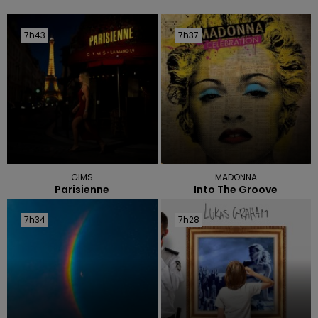
7h43
7h43
7h37
7h37
GIMS
MADONNA
Parisienne
Into The Groove
7h34
7h34
7h28
7h28