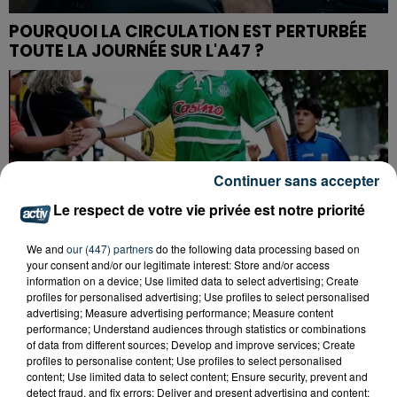
POURQUOI LA CIRCULATION EST PERTURBÉE
TOUTE LA JOURNÉE SUR L'A47 ?
Continuer sans accepter
Le respect de votre vie privée est notre priorité
We and
our (447) partners
do the following data processing based on
your consent and/or our legitimate interest: Store and/or access
information on a device; Use limited data to select advertising; Create
profiles for personalised advertising; Use profiles to select personalised
advertising; Measure advertising performance; Measure content
performance; Understand audiences through statistics or combinations
of data from different sources; Develop and improve services; Create
profiles to personalise content; Use profiles to select personalised
QUI EST CET ANCIEN VERT QUI DÉBARQUE
content; Use limited data to select content; Ensure security, prevent and
AVEC LE MAILLOT DE L'ASSE DANS...
detect fraud, and fix errors; Deliver and present advertising and content;