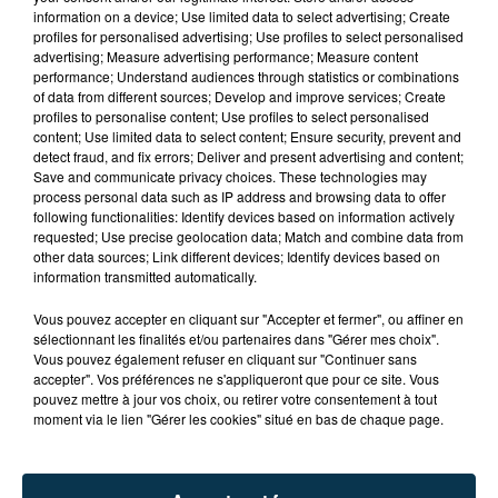
information on a device; Use limited data to select advertising; Create
profiles for personalised advertising; Use profiles to select personalised
advertising; Measure advertising performance; Measure content
performance; Understand audiences through statistics or combinations
of data from different sources; Develop and improve services; Create
profiles to personalise content; Use profiles to select personalised
content; Use limited data to select content; Ensure security, prevent and
detect fraud, and fix errors; Deliver and present advertising and content;
Save and communicate privacy choices. These technologies may
process personal data such as IP address and browsing data to offer
following functionalities: Identify devices based on information actively
requested; Use precise geolocation data; Match and combine data from
other data sources; Link different devices; Identify devices based on
information transmitted automatically.
TITRES DIFFUSÉS
Vous pouvez accepter en cliquant sur "Accepter et fermer", ou affiner en
sélectionnant les finalités et/ou partenaires dans "Gérer mes choix".
Vous pouvez également refuser en cliquant sur "Continuer sans
accepter". Vos préférences ne s'appliqueront que pour ce site. Vous
18h50
18h50
18h45
18h45
pouvez mettre à jour vos choix, ou retirer votre consentement à tout
moment via le lien "Gérer les cookies" situé en bas de chaque page.