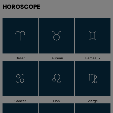
HOROSCOPE
Bélier
Taureau
Gémeaux
Cancer
Lion
Vierge