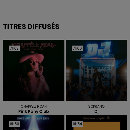
TITRES DIFFUSÉS
7h03
7h03
7h00
7h00
CHAPPELL ROAN
SOPRANO
Pink Pony Club
Dj
6h56
6h56
6h54
6h54