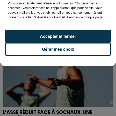
Vous pouvez également refuser en cliquant sur "Continuer sans
accepter". Vos préférences ne s'appliqueront que pour ce site. Vous
CYANOBACTÉRIES : LE PRÉFÊT PREND UN
pouvez mettre à jour vos choix, ou retirer votre consentement à tout
moment via le lien "Gérer les cookies" situé en bas de chaque page.
ARRÊTÉ POUR LES ACTIVITÉS DE...
Accepter et fermer
Gérer mes choix
L’ASSE RÉDUIT FACE À SOCHAUX, UNE