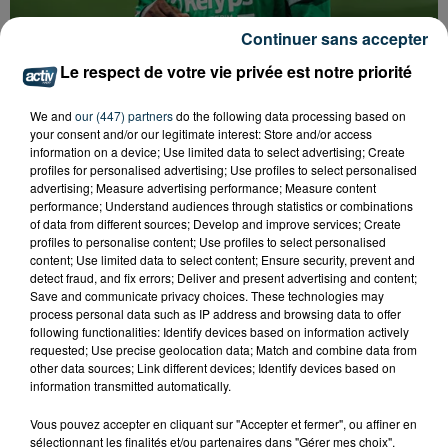
Continuer sans accepter
Le respect de votre vie privée est notre priorité
ASSE : UN COMMUNIQUÉ COMMUN POUR
We and
our (447) partners
do the following data processing based on
DEMANDER LE DÉPART DE PIERRE EKWAH
your consent and/or our legitimate interest: Store and/or access
information on a device; Use limited data to select advertising; Create
profiles for personalised advertising; Use profiles to select personalised
advertising; Measure advertising performance; Measure content
performance; Understand audiences through statistics or combinations
of data from different sources; Develop and improve services; Create
profiles to personalise content; Use profiles to select personalised
content; Use limited data to select content; Ensure security, prevent and
detect fraud, and fix errors; Deliver and present advertising and content;
Save and communicate privacy choices. These technologies may
process personal data such as IP address and browsing data to offer
following functionalities: Identify devices based on information actively
requested; Use precise geolocation data; Match and combine data from
other data sources; Link different devices; Identify devices based on
information transmitted automatically.
Vous pouvez accepter en cliquant sur "Accepter et fermer", ou affiner en
sélectionnant les finalités et/ou partenaires dans "Gérer mes choix".