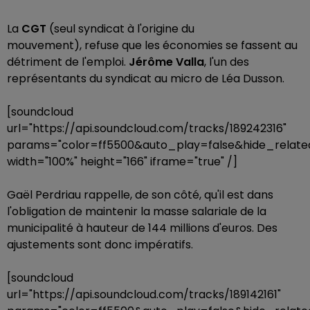
La
CGT
(seul syndicat à l'origine du
mouvement), refuse que les économies se fassent au
détriment de l'emploi.
Jérôme Valla
, l'un des
représentants du syndicat au micro de Léa Dusson.
[soundcloud
url="https://api.soundcloud.com/tracks/189242316"
params="color=ff5500&auto_play=false&hide_rela
width="100%" height="166" iframe="true" /]
Gaël Perdriau rappelle, de son côté, qu'il est dans
l'obligation de maintenir la masse salariale de la
municipalité à hauteur de 144 millions d'euros. Des
ajustements sont donc impératifs.
[soundcloud
url="https://api.soundcloud.com/tracks/189142161"