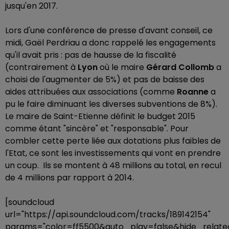
jusqu'en 2017.
Lors d'une conférence de presse d'avant conseil, ce
midi, Gaël Perdriau a donc rappelé les engagements
qu'il avait pris : pas de hausse de la fiscalité
(contrairement à
Lyon
où le maire
Gérard Collomb
a
choisi de l'augmenter de 5%) et pas de baisse des
aides attribuées aux associations (comme
Roanne
a
pu le faire diminuant les diverses subventions de 8%).
Le maire de Saint-Etienne définit le budget 2015
comme étant "sincère" et "responsable". Pour
combler cette perte liée aux dotations plus faibles de
l'Etat, ce sont les investissements qui vont en prendre
un coup. Ils se montent à 48 millions au total, en recul
de 4 millions par rapport à 2014.
[soundcloud
url="https://api.soundcloud.com/tracks/189142154"
params="color=ff5500&auto_play=false&hide_rela