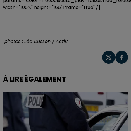
params="color=ff5500&auto_play=false&hide_rela
width="100%" height="166" iframe="true" /]
photos : Léa Dusson / Activ
À LIRE ÉGALEMENT