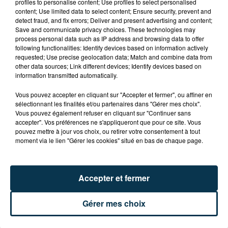
profiles to personalise content; Use profiles to select personalised
content; Use limited data to select content; Ensure security, prevent and
detect fraud, and fix errors; Deliver and present advertising and content;
Save and communicate privacy choices. These technologies may
process personal data such as IP address and browsing data to offer
ASSE : UN COMMUNIQUÉ COMMUN POUR
following functionalities: Identify devices based on information actively
DEMANDER LE DÉPART DE PIERRE EKWAH
requested; Use precise geolocation data; Match and combine data from
other data sources; Link different devices; Identify devices based on
information transmitted automatically.
Vous pouvez accepter en cliquant sur "Accepter et fermer", ou affiner en
sélectionnant les finalités et/ou partenaires dans "Gérer mes choix".
Vous pouvez également refuser en cliquant sur "Continuer sans
accepter". Vos préférences ne s'appliqueront que pour ce site. Vous
pouvez mettre à jour vos choix, ou retirer votre consentement à tout
moment via le lien "Gérer les cookies" situé en bas de chaque page.
Accepter et fermer
Gérer mes choix