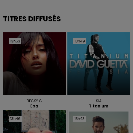
TITRES DIFFUSÉS
13h53
13h53
13h49
13h49
BECKY G
SIA
Epa
Titanium
13h46
13h46
13h43
13h43