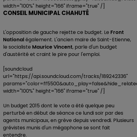
width="100%" height="166" iframe="true" /]
CONSEIL MUNICIPAL CHAHUTÉ
L'opposition de gauche rejette ce budget. Le
Front
National
également. L'ancien maire de Saint-Etienne,
le socialiste
Maurice Vincent
, parle d'un budget
d'austérité et craint le pire pour l'emploi.
[soundcloud
url="https://api.soundcloud.com/tracks/189242336"
params="color=ff5500&auto_play=false&hide_rela
width="100%" height="166" iframe="true" /]
Un budget 2015 dont le vote a été quelque peu
perturbé en début de séance ce lundi soir par des
agents municipaux, en grève depuis vendredi. Plusieurs
grévistes munis d'un mégaphone se sont fait
entendre.