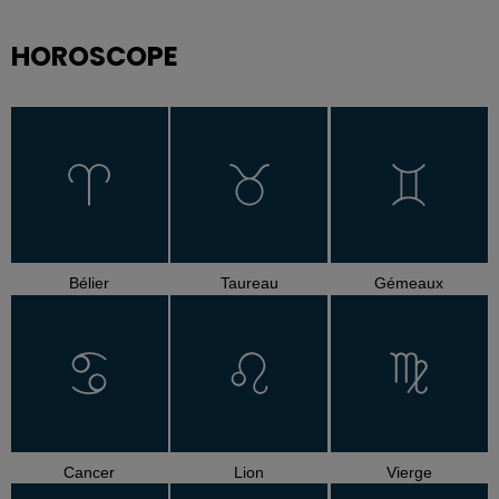
HOROSCOPE
Bélier
Taureau
Gémeaux
Cancer
Lion
Vierge