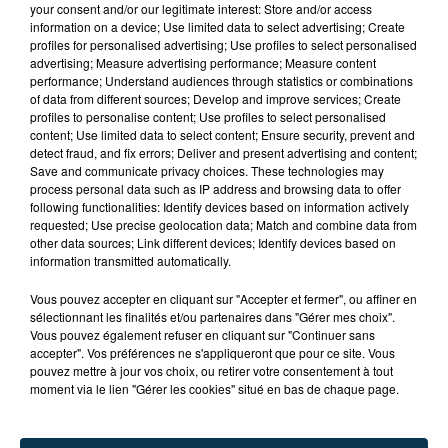
your consent and/or our legitimate interest: Store and/or access
information on a device; Use limited data to select advertising; Create
profiles for personalised advertising; Use profiles to select personalised
advertising; Measure advertising performance; Measure content
performance; Understand audiences through statistics or combinations
of data from different sources; Develop and improve services; Create
profiles to personalise content; Use profiles to select personalised
content; Use limited data to select content; Ensure security, prevent and
detect fraud, and fix errors; Deliver and present advertising and content;
Save and communicate privacy choices. These technologies may
process personal data such as IP address and browsing data to offer
following functionalities: Identify devices based on information actively
requested; Use precise geolocation data; Match and combine data from
other data sources; Link different devices; Identify devices based on
information transmitted automatically.
TITRES DIFFUSÉS
Vous pouvez accepter en cliquant sur "Accepter et fermer", ou affiner en
sélectionnant les finalités et/ou partenaires dans "Gérer mes choix".
Vous pouvez également refuser en cliquant sur "Continuer sans
accepter". Vos préférences ne s'appliqueront que pour ce site. Vous
1h34
1h34
1h30
1h30
pouvez mettre à jour vos choix, ou retirer votre consentement à tout
moment via le lien "Gérer les cookies" situé en bas de chaque page.