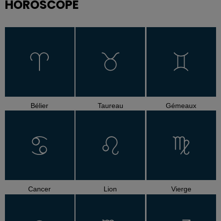
HOROSCOPE
Bélier
Taureau
Gémeaux
Cancer
Lion
Vierge