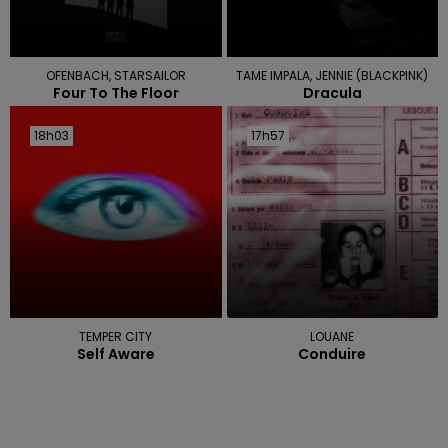
OFENBACH, STARSAILOR
TAME IMPALA, JENNIE (BLACKPINK)
Four To The Floor
Dracula
18h03
18h03
17h57
17h57
TEMPER CITY
LOUANE
Self Aware
Conduire