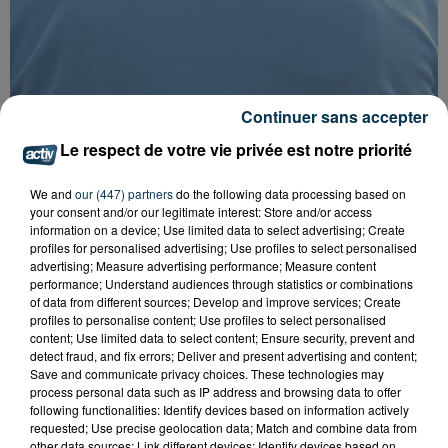
Continuer sans accepter
Le respect de votre vie privée est notre priorité
FOREZTIVAL : DROGUÉ ET TENANT DES
We and
our (447) partners
do the following data processing based on
PROPOS DÉPLACÉS, UN FESTIVALIER A...
your consent and/or our legitimate interest: Store and/or access
information on a device; Use limited data to select advertising; Create
profiles for personalised advertising; Use profiles to select personalised
advertising; Measure advertising performance; Measure content
performance; Understand audiences through statistics or combinations
of data from different sources; Develop and improve services; Create
profiles to personalise content; Use profiles to select personalised
content; Use limited data to select content; Ensure security, prevent and
detect fraud, and fix errors; Deliver and present advertising and content;
Save and communicate privacy choices. These technologies may
process personal data such as IP address and browsing data to offer
following functionalities: Identify devices based on information actively
requested; Use precise geolocation data; Match and combine data from
other data sources; Link different devices; Identify devices based on