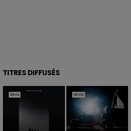
TITRES DIFFUSÉS
18h14
18h14
18h05
18h05