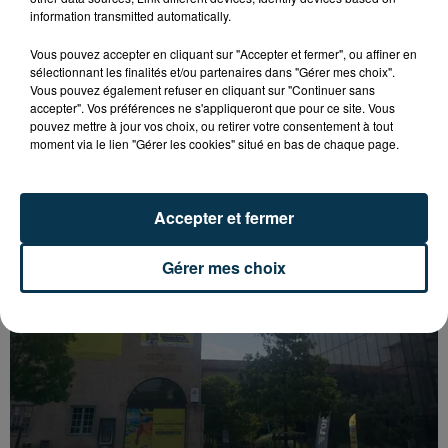
information transmitted automatically.
Vous pouvez accepter en cliquant sur "Accepter et fermer", ou affiner en
sélectionnant les finalités et/ou partenaires dans "Gérer mes choix".
Vous pouvez également refuser en cliquant sur "Continuer sans
accepter". Vos préférences ne s'appliqueront que pour ce site. Vous
SAINT-ETIENNE : UN ENFANT DÉCÈDE APRÈS
pouvez mettre à jour vos choix, ou retirer votre consentement à tout
UNE CHUTE DU 8E ÉTAGE
moment via le lien "Gérer les cookies" situé en bas de chaque page.
Accepter et fermer
Gérer mes choix