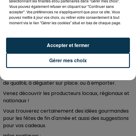
sélectionnant les finalités et/ou partenaires dans "Gérer mes choix".
14 ans
Vous pouvez également refuser en cliquant sur "Continuer sans
accepter". Vos préférences ne s'appliqueront que pour ce site. Vous
pouvez mettre à jour vos choix, ou retirer votre consentement à tout
moment via le lien "Gérer les cookies" situé en bas de chaque page.
Le Comité des Fêtes et la Ville du Coteau ont le plaisir
de vous présenter le 39ème Salon de la Gastronomie
et des produits des terroirs, les samedi 19 et dimanche
Accepter et fermer
20 novembre 2022.
Gérer mes choix
Cet important événement en Roannais est toujours
très attendu du public et des exposants qui mettront
tout leur savoir-faire pour vous proposer des produits
de qualité, à déguster sur place. ou à emporter.
Venez découvrir les producteurs locaux, régionaux et
nationaux !
Vous trouverez certainement des idées gourmandes
pour les fêtes de fin d'année et aussi des suggestions
pour vos cadeaux.
Infos pratiques :