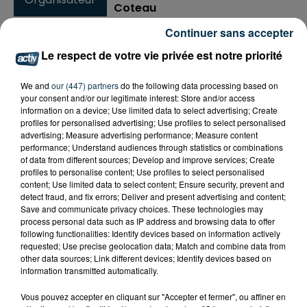
Coteau
Continuer sans accepter
Le respect de votre vie privée est notre priorité
Ajouter à votre calendrier
We and
our (447) partners
do the following data processing based on
your consent and/or our legitimate interest: Store and/or access
information on a device; Use limited data to select advertising; Create
du
19 novembre 2022 à 10h00
profiles for personalised advertising; Use profiles to select personalised
Date
advertising; Measure advertising performance; Measure content
au
20 novembre 2022 à 18h00
performance; Understand audiences through statistics or combinations
of data from different sources; Develop and improve services; Create
profiles to personalise content; Use profiles to select personalised
content; Use limited data to select content; Ensure security, prevent and
detect fraud, and fix errors; Deliver and present advertising and content;
Le Scarabée - rue du Marclet à
Lieu
Save and communicate privacy choices. These technologies may
Riorges
process personal data such as IP address and browsing data to offer
following functionalities: Identify devices based on information actively
requested; Use precise geolocation data; Match and combine data from
other data sources; Link different devices; Identify devices based on
Payant
information transmitted automatically.
Adultes 5 € - Handicapés et PMR
Tarif
Vous pouvez accepter en cliquant sur "Accepter et fermer", ou affiner en
2,50 € - Gratuit pour les moins de