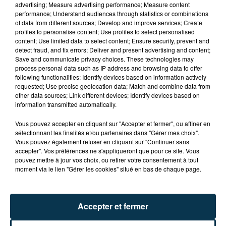
advertising; Measure advertising performance; Measure content
performance; Understand audiences through statistics or combinations
of data from different sources; Develop and improve services; Create
profiles to personalise content; Use profiles to select personalised
content; Use limited data to select content; Ensure security, prevent and
detect fraud, and fix errors; Deliver and present advertising and content;
Save and communicate privacy choices. These technologies may
process personal data such as IP address and browsing data to offer
following functionalities: Identify devices based on information actively
requested; Use precise geolocation data; Match and combine data from
TITRES DIFFUSÉS
other data sources; Link different devices; Identify devices based on
information transmitted automatically.
Vous pouvez accepter en cliquant sur "Accepter et fermer", ou affiner en
9h16
9h16
9h09
9h09
sélectionnant les finalités et/ou partenaires dans "Gérer mes choix".
Vous pouvez également refuser en cliquant sur "Continuer sans
accepter". Vos préférences ne s'appliqueront que pour ce site. Vous
pouvez mettre à jour vos choix, ou retirer votre consentement à tout
moment via le lien "Gérer les cookies" situé en bas de chaque page.
Accepter et fermer