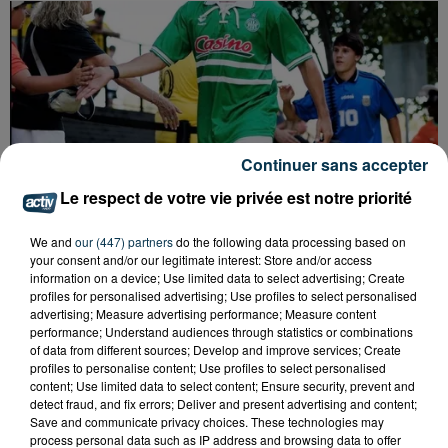
Continuer sans accepter
Le respect de votre vie privée est notre priorité
We and
our (447) partners
do the following data processing based on
your consent and/or our legitimate interest: Store and/or access
information on a device; Use limited data to select advertising; Create
profiles for personalised advertising; Use profiles to select personalised
advertising; Measure advertising performance; Measure content
performance; Understand audiences through statistics or combinations
QUI EST CET ANCIEN VERT QUI DÉBARQUE
of data from different sources; Develop and improve services; Create
AVEC LE MAILLOT DE L'ASSE DANS...
profiles to personalise content; Use profiles to select personalised
content; Use limited data to select content; Ensure security, prevent and
detect fraud, and fix errors; Deliver and present advertising and content;
Save and communicate privacy choices. These technologies may
process personal data such as IP address and browsing data to offer