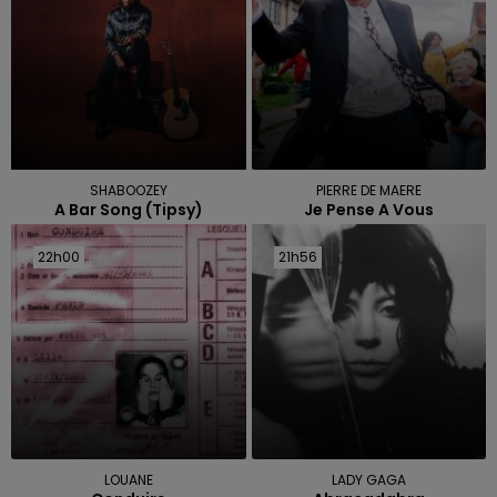
SHABOOZEY
PIERRE DE MAERE
A Bar Song (tipsy)
Je Pense A Vous
22h00
22h00
21h56
21h56
LOUANE
LADY GAGA