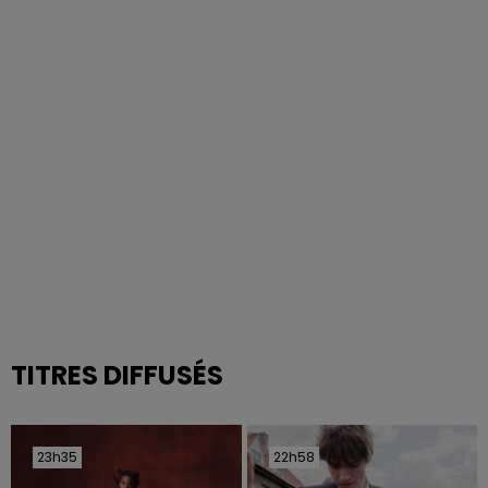
TITRES DIFFUSÉS
23h35
23h35
22h58
22h58