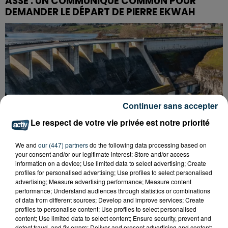
ASSE : UN COMMUNIQUÉ COMMUN POUR
DEMANDER LE DÉPART DE PIERRE EKWAH
Continuer sans accepter
Le respect de votre vie privée est notre priorité
We and
our (447) partners
do the following data processing based on
your consent and/or our legitimate interest: Store and/or access
information on a device; Use limited data to select advertising; Create
profiles for personalised advertising; Use profiles to select personalised
advertising; Measure advertising performance; Measure content
performance; Understand audiences through statistics or combinations
CYANOBACTÉRIES : LE PRÉFÊT PREND UN
of data from different sources; Develop and improve services; Create
ARRÊTÉ POUR LES ACTIVITÉS DE...
profiles to personalise content; Use profiles to select personalised
content; Use limited data to select content; Ensure security, prevent and
detect fraud, and fix errors; Deliver and present advertising and content;