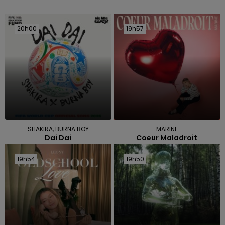
20h00
20h00
19h57
19h57
SHAKIRA, BURNA BOY
MARINE
Dai Dai
Coeur Maladroit
19h54
19h54
19h50
19h50