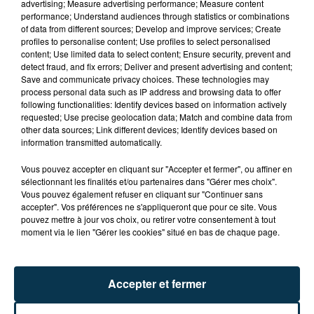
advertising; Measure advertising performance; Measure content
performance; Understand audiences through statistics or combinations
DES POIDS LOURDS DE L'INFLUENCE
of data from different sources; Develop and improve services; Create
profiles to personalise content; Use profiles to select personalised
Hazerka
tiktokeur avec plus d’1 million d’abonnés,
content; Use limited data to select content; Ensure security, prevent and
mais aussi auteur, compositeur, interprète est un
detect fraud, and fix errors; Deliver and present advertising and content;
Save and communicate privacy choices. These technologies may
artiste engagé contre le harcèlement scolaire.
process personal data such as IP address and browsing data to offer
Loukaki
fait partie des célébrités qui ont réussi à
following functionalities: Identify devices based on information actively
requested; Use precise geolocation data; Match and combine data from
totaliser plus de 450 000 abonnés Instagram en
other data sources; Link different devices; Identify devices based on
moins de deux ans, elle est suivie par plus de 4 millions
information transmitted automatically.
de followers sur TikTok !
Vous pouvez accepter en cliquant sur "Accepter et fermer", ou affiner en
sélectionnant les finalités et/ou partenaires dans "Gérer mes choix".
Vous pouvez également refuser en cliquant sur "Continuer sans
Cet élément est masqué compte-tenu du refus
accepter". Vos préférences ne s'appliqueront que pour ce site. Vous
pouvez mettre à jour vos choix, ou retirer votre consentement à tout
du dépôt de cookies que vous avez exprimé. Si
moment via le lien "Gérer les cookies" situé en bas de chaque page.
vous souhaitez l'afficher, merci de nous donner
votre accord en cliquant sur le bouton ci-
dessous.
Accepter et fermer
Afficher l'élément