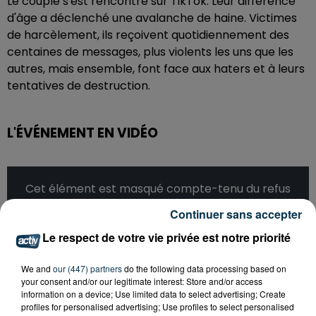
Le couple s'est rencontré sur TikTok. Leur différence
d'âge a déclenché une avalanche de haine. Victimes
de harcèlement, ils reçoivent quotidiennement des
centaines de messages, plus violents les uns que les
autres, mais ensemble, font face aux haters et à leurs
tentatives de destruction.
L'ÉVÉNEMENT EN VIDÉO
Cet élément est masqué compte-tenu du refus
du dépôt de cookies que vous avez exprimé. Si
Continuer sans accepter
vous souhaitez l'afficher, merci de nous donner
Le respect de votre vie privée est notre priorité
votre accord en cliquant sur le bouton ci-
dessous.
We and
our (447) partners
do the following data processing based on
your consent and/or our legitimate interest: Store and/or access
Afficher l'élément
information on a device; Use limited data to select advertising; Create
profiles for personalised advertising; Use profiles to select personalised