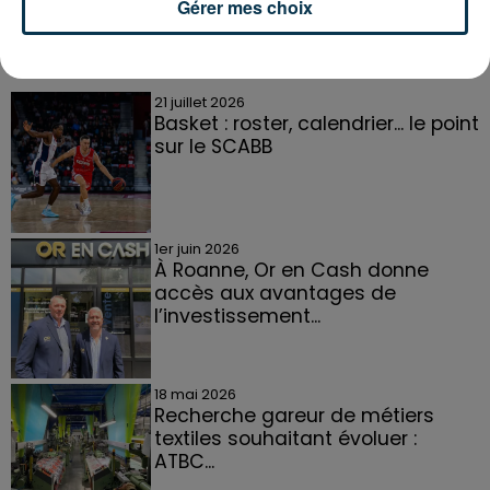
Gérer mes choix
DANS LA LOIRE
Voir plus
21 juillet 2026
Basket : roster, calendrier... le point
sur le SCABB
1er juin 2026
À Roanne, Or en Cash donne
accès aux avantages de
l’investissement...
18 mai 2026
Recherche gareur de métiers
textiles souhaitant évoluer :
ATBC...