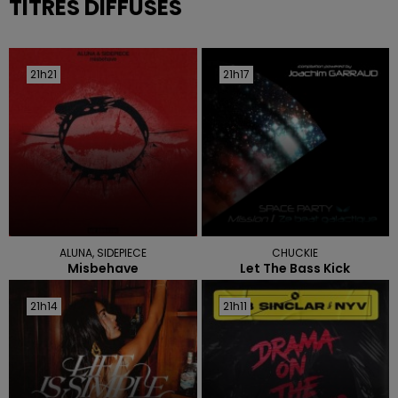
TITRES DIFFUSÉS
21h21
21h21
21h17
21h17
ALUNA, SIDEPIECE
CHUCKIE
Misbehave
Let The Bass Kick
21h14
21h14
21h11
21h11