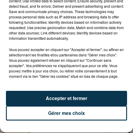
content; Use limited data to select content; Ensure security, prevent and
detect fraud, and fix errors; Deliver and present advertising and content;
Save and communicate privacy choices. These technologies may
process personal data such as IP address and browsing data to offer
following functionalities: Identify devices based on information actively
requested; Use precise geolocation data; Match and combine data from
other data sources; Link different devices; Identify devices based on
information transmitted automatically.
Vous pouvez accepter en cliquant sur "Accepter et fermer", ou affiner en
sélectionnant les finalités et/ou partenaires dans "Gérer mes choix".
Vous pouvez également refuser en cliquant sur "Continuer sans
accepter". Vos préférences ne s'appliqueront que pour ce site. Vous
pouvez mettre à jour vos choix, ou retirer votre consentement à tout
moment via le lien "Gérer les cookies" situé en bas de chaque page.
Accepter et fermer
L’ASSE RÉDUIT FACE À SOCHAUX, UNE
PREMIÈRE VICTOIRE POUR NOS VERTS ?
Gérer mes choix