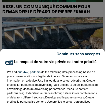
ASSE : UN COMMUNIQUÉ COMMUN POUR
DEMANDER LE DÉPART DE PIERRE EKWAH
Continuer sans accepter
Le respect de votre vie privée est notre priorité
We and
our (447) partners
do the following data processing based on
your consent and/or our legitimate interest: Store and/or access
information on a device; Use limited data to select advertising; Create
profiles for personalised advertising; Use profiles to select personalised
advertising; Measure advertising performance; Measure content
performance; Understand audiences through statistics or combinations
CYANOBACTÉRIES : LE PRÉFÊT PREND UN
of data from different sources; Develop and improve services; Create
ARRÊTÉ POUR LES ACTIVITÉS DE...
profiles to personalise content; Use profiles to select personalised