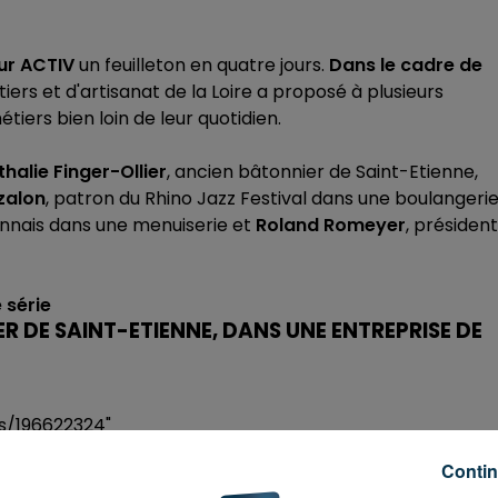
sur ACTIV
un feuilleton en quatre jours.
Dans le cadre de
ers et d'artisanat de la Loire a proposé à plusieurs
iers bien loin de leur quotidien.
halie Finger-Ollier
, ancien bâtonnier de Saint-Etienne,
zalon
, patron du Rhino Jazz Festival dans une boulangeri
oannais dans une menuiserie et
Roland Romeyer
, président
 série
R DE SAINT-ETIENNE, DANS UNE ENTREPRISE DE
ks/196622324"
elated=false&show_comments=true&show_user=true&s
Contin