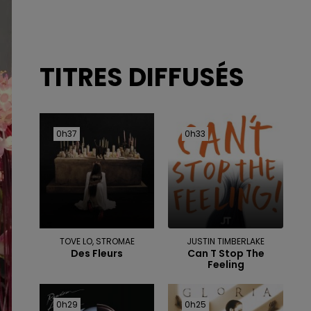
TITRES DIFFUSÉS
0h37
0h37
0h33
0h33
TOVE LO, STROMAE
JUSTIN TIMBERLAKE
Des Fleurs
Can T Stop The
Feeling
0h29
0h29
0h25
0h25