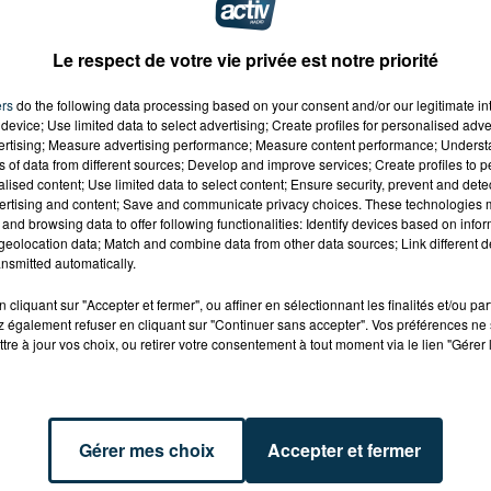
AZZ FESTIVAL DANS UNE BOULANGERIE-
Le respect de votre vie privée est notre priorité
ks/196622484"
ers
do the following data processing based on your consent and/or our legitimate int
elated=false&show_comments=true&show_user=true&s
device; Use limited data to select advertising; Create profiles for personalised adver
vertising; Measure advertising performance; Measure content performance; Unders
ns of data from different sources; Develop and improve services; Create profiles to 
ROANNAIS DANS UNE MENUISERIE
alised content; Use limited data to select content; Ensure security, prevent and detect
ertising and content; Save and communicate privacy choices. These technologies
and browsing data to offer following functionalities: Identify devices based on infor
eolocation data; Match and combine data from other data sources; Link different de
ks/196622640"
nsmitted automatically.
elated=false&show_comments=true&show_user=true&s
cliquant sur "Accepter et fermer", ou affiner en sélectionnant les finalités et/ou pa
Z UN FLEURISTE
 également refuser en cliquant sur "Continuer sans accepter". Vos préférences ne 
tre à jour vos choix, ou retirer votre consentement à tout moment via le lien "Gérer 
s/196622341"
elated=false&show_comments=true&show_user=true&s
Gérer mes choix
Accepter et fermer