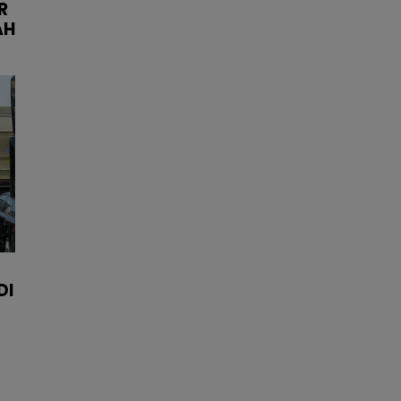
R
AH
DI