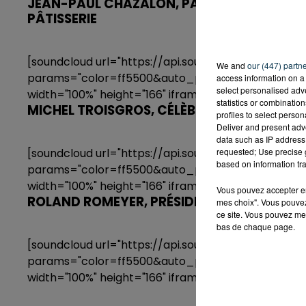
JEAN-PAUL CHAZALON, PATRON DU RHINO J
PÂTISSERIE
[soundcloud url="https://api.soundcloud.com/trac
We and
our (447) partn
params="color=ff5500&auto_play=false&hide_r
access information on a 
select personalised ad
width="100%" height="166" iframe="true" /]
statistics or combinatio
MICHEL TROISGROS, CÉLÈBRE CHEF ÉTOILÉ 
profiles to select person
Deliver and present adv
data such as IP address 
requested; Use precise g
[soundcloud url="https://api.soundcloud.com/trac
based on information tra
params="color=ff5500&auto_play=false&hide_r
width="100%" height="166" iframe="true" /]
Vous pouvez accepter en 
ROLAND ROMEYER, PRÉSIDENT DE L'ASSE CHE
mes choix". Vous pouvez
ce site. Vous pouvez met
bas de chaque page.
[soundcloud url="https://api.soundcloud.com/track
params="color=ff5500&auto_play=false&hide_r
width="100%" height="166" iframe="true" /]