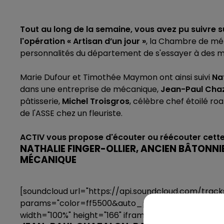
Tout au long de la semaine, vous avez pu suivre 
l'opération « Artisan d’un jour »
, la Chambre de méti
personnalités du département de s'essayer à des mét
Marie Dufour et Timothée Maymon ont ainsi suivi
Nat
dans une entreprise de mécanique,
Jean-Paul Cha
pâtisserie,
Michel Troisgros
, célèbre chef étoilé r
de l'ASSE chez un fleuriste.
ACTIV vous propose d'écouter ou réécouter cette
NATHALIE FINGER-OLLIER, ANCIEN BÂTONNIE
MÉCANIQUE
[soundcloud url="https://api.soundcloud.com/trac
params="color=ff5500&auto_play=false&hide_r
width="100%" height="166" iframe="true" /]