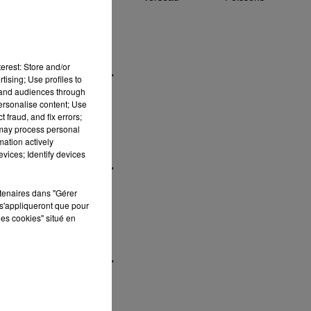
erest: Store and/or
how_reposts=false"
tising; Use profiles to
tand audiences through
personalise content; Use
 fraud, and fix errors;
 may process personal
mation actively
vices; Identify devices
how_reposts=false"
rtenaires dans "Gérer
s'appliqueront que pour
les cookies" situé en
how_reposts=false"