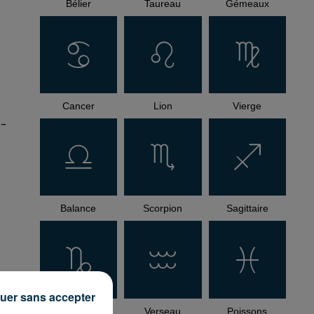
Bélier
Taureau
Gémeaux
Cancer
Lion
Vierge
e-
Balance
Scorpion
Sagittaire
how_reposts=false"
uer sans accepter
Capricorne
Verseau
Poissons