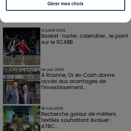
Gérer mes choix
DANS LA LOIRE
Voir plus
21 juillet 2026
Basket : roster, calendrier... le point
sur le SCABB
1er juin 2026
À Roanne, Or en Cash donne
accès aux avantages de
l’investissement...
18 mai 2026
Recherche gareur de métiers
textiles souhaitant évoluer :
ATBC...