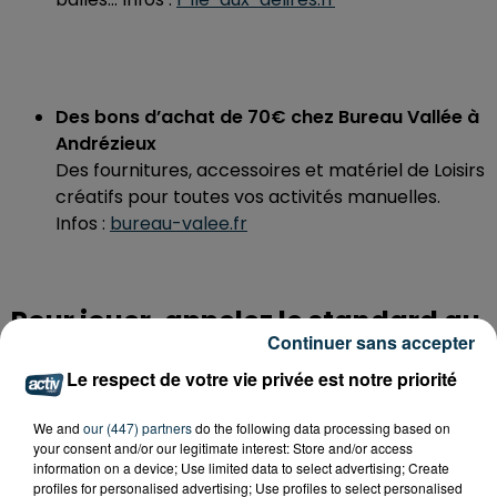
Des bons d’achat de 70€ chez Bureau Vallée à
Andrézieux
Des fournitures, accessoires et matériel de Loisirs
créatifs pour toutes vos activités manuelles.
Infos :
bureau-valee.fr
Pour jouer, appelez le standard au
Continuer sans accepter
signal de l’animateur et soyez le
Le respect de votre vie privée est notre priorité
42ème appel !
We and
our (447) partners
do the following data processing based on
your consent and/or our legitimate interest: Store and/or access
information on a device; Use limited data to select advertising; Create
JEU TERMINE
profiles for personalised advertising; Use profiles to select personalised