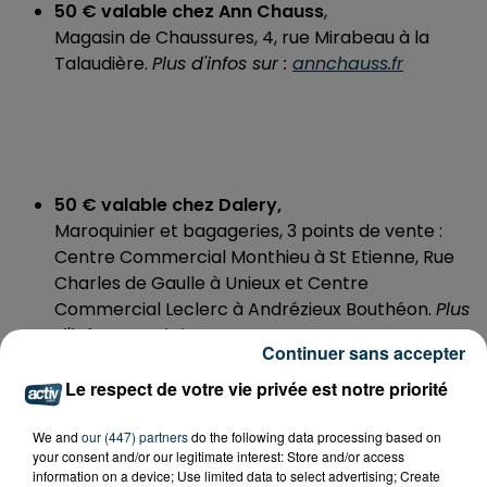
50 € valable chez Ann Chauss
,
Magasin de Chaussures, 4, rue Mirabeau à la
Talaudière.
Plus d'infos sur :
annchauss.fr
50 € valable chez Dalery,
Maroquinier et bagageries, 3 points de vente :
Centre Commercial Monthieu à St Etienne, Rue
Charles de Gaulle à Unieux et Centre
Commercial Leclerc à Andrézieux Bouthéon.
Plus
d'infos sur :
dalery.com
Continuer sans accepter
Le respect de votre vie privée est notre priorité
Pour jouer, appelez le standard au signal de
We and
our (447) partners
do the following data processing based on
l’animateur et soyez le 42ème appel !
your consent and/or our legitimate interest: Store and/or access
information on a device; Use limited data to select advertising; Create