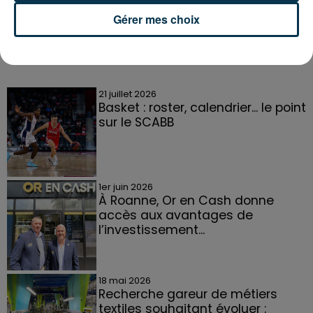
Gérer mes choix
DANS LA LOIRE
Voir plus
21 juillet 2026
Basket : roster, calendrier... le point
sur le SCABB
1er juin 2026
À Roanne, Or en Cash donne
accès aux avantages de
l’investissement...
18 mai 2026
Recherche gareur de métiers
textiles souhaitant évoluer :