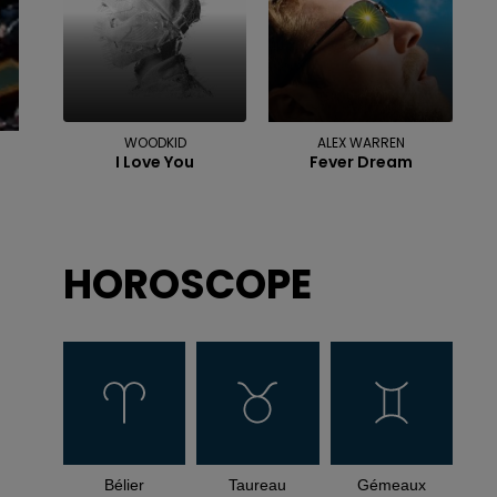
WOODKID
ALEX WARREN
I Love You
Fever Dream
HOROSCOPE
Bélier
Taureau
Gémeaux