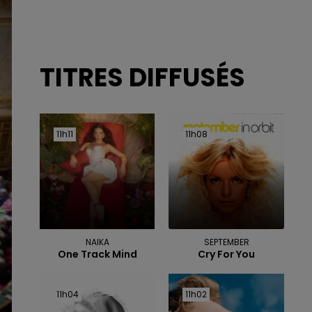
TITRES DIFFUSÉS
11h11
11h11
11h08
11h08
NAIKA
SEPTEMBER
One Track Mind
Cry For You
11h04
11h04
11h02
11h02