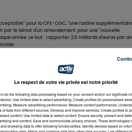
s acceptable" pour la CFE-CGC, "une rustine supplémentair
ion par le Sénat d'un amendement pour une "nouvelle
que année. Le but : rapporter 2,5 milliards d'euros par an
ociale.
rlement mercredi avec 216 voix pour et 119 contre.
Contin
veur de la mesure il s'agit d'Hervé Reynaud et Pierre-
Le respect de votre vie privée est notre priorité
Tissot en revanche n'ont pas approuvé la mesure.
ssion mixte paritaire (réunissant députés et sénateurs
ers
do the following data processing based on your consent and/or our legitimate int
gouvernement de son côté avait indique "être ouvert" à l
device; Use limited data to select advertising; Create profiles for personalised adver
vertising; Measure advertising performance; Measure content performance; Unders
rtenaires sociaux au préalable.
ns of data from different sources; Develop and improve services; Create profiles to 
alised content; Use limited data to select content; Ensure security, prevent and detect
 été mise en place après la canicule de 2003, afin d'assur
ertising and content; Save and communicate privacy choices. These technologies
es. Elle a traditionnellement lieu le lundi de Pentecôte
and browsing data to offer following functionalities: Identify devices based on infor
é.
eolocation data; Match and combine data from other data sources; Link different de