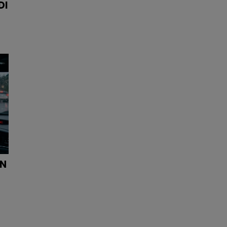
DI
ON