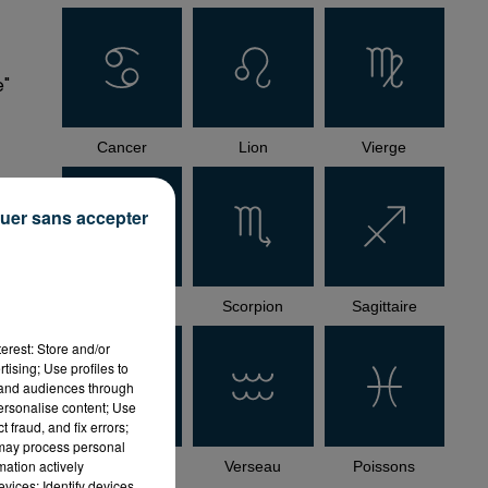
e"
Cancer
Lion
Vierge
uer sans accepter
Balance
Scorpion
Sagittaire
)
erest: Store and/or
a
tising; Use profiles to
tand audiences through
personalise content; Use
 fraud, and fix errors;
er
 may process personal
mation actively
Capricorne
Verseau
Poissons
vices; Identify devices