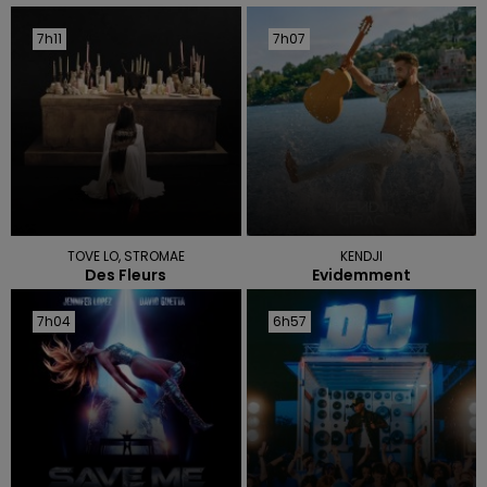
7h11
7h11
7h07
7h07
TOVE LO, STROMAE
KENDJI
Des Fleurs
Evidemment
7h04
7h04
6h57
6h57