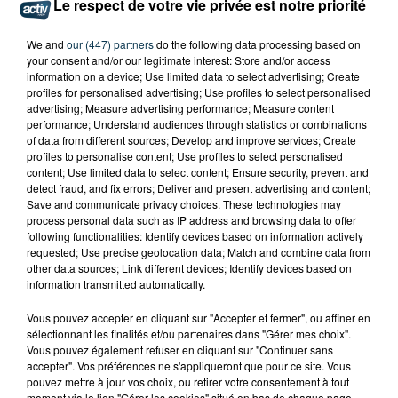
Le respect de votre vie privée est notre priorité
We and
our (447) partners
do the following data processing based on
your consent and/or our legitimate interest: Store and/or access
information on a device; Use limited data to select advertising; Create
profiles for personalised advertising; Use profiles to select personalised
advertising; Measure advertising performance; Measure content
performance; Understand audiences through statistics or combinations
of data from different sources; Develop and improve services; Create
profiles to personalise content; Use profiles to select personalised
content; Use limited data to select content; Ensure security, prevent and
detect fraud, and fix errors; Deliver and present advertising and content;
Save and communicate privacy choices. These technologies may
process personal data such as IP address and browsing data to offer
following functionalities: Identify devices based on information actively
requested; Use precise geolocation data; Match and combine data from
BASKET : LA CHORALE MAITRE DU DERBY DE LA
other data sources; Link different devices; Identify devices based on
LOIRE
information transmitted automatically.
Vous pouvez accepter en cliquant sur "Accepter et fermer", ou affiner en
sélectionnant les finalités et/ou partenaires dans "Gérer mes choix".
Vous pouvez également refuser en cliquant sur "Continuer sans
accepter". Vos préférences ne s'appliqueront que pour ce site. Vous
pouvez mettre à jour vos choix, ou retirer votre consentement à tout
moment via le lien "Gérer les cookies" situé en bas de chaque page.