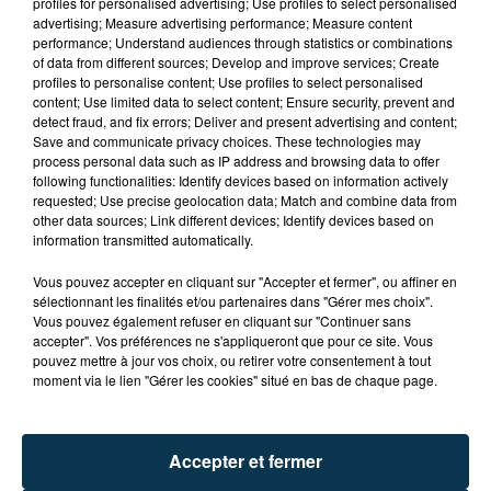
profiles for personalised advertising; Use profiles to select personalised
advertising; Measure advertising performance; Measure content
performance; Understand audiences through statistics or combinations
of data from different sources; Develop and improve services; Create
profiles to personalise content; Use profiles to select personalised
content; Use limited data to select content; Ensure security, prevent and
detect fraud, and fix errors; Deliver and present advertising and content;
Save and communicate privacy choices. These technologies may
process personal data such as IP address and browsing data to offer
following functionalities: Identify devices based on information actively
requested; Use precise geolocation data; Match and combine data from
TITRES DIFFUSÉS
other data sources; Link different devices; Identify devices based on
information transmitted automatically.
Vous pouvez accepter en cliquant sur "Accepter et fermer", ou affiner en
sélectionnant les finalités et/ou partenaires dans "Gérer mes choix".
11h33
11h33
11h30
11h30
Vous pouvez également refuser en cliquant sur "Continuer sans
accepter". Vos préférences ne s'appliqueront que pour ce site. Vous
pouvez mettre à jour vos choix, ou retirer votre consentement à tout
moment via le lien "Gérer les cookies" situé en bas de chaque page.
Accepter et fermer