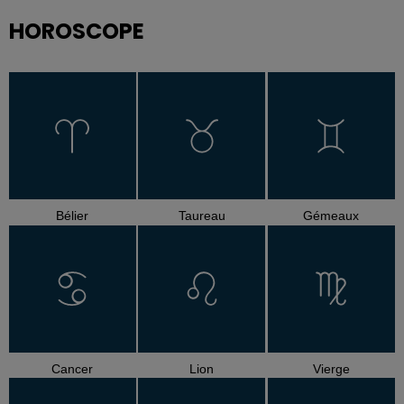
HOROSCOPE
Bélier
Taureau
Gémeaux
Cancer
Lion
Vierge