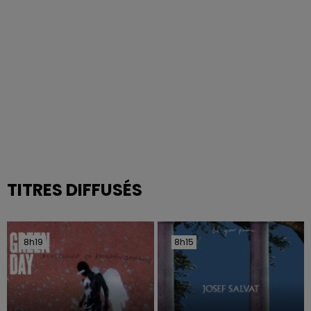
TITRES DIFFUSÉS
8h19
8h19
8h15
8h15