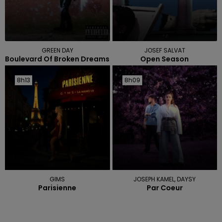
GREEN DAY
JOSEF SALVAT
Boulevard Of Broken Dreams
Open Season
8h13
8h13
8h09
8h09
GIMS
JOSEPH KAMEL, DAYSY
Parisienne
Par Coeur