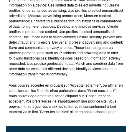
information on a device; Use limited data to select advertising; Create
profiles for personalised advertising; Use profiles to select personalised
advertising; Measure advertising performance; Measure content
performance; Understand audiences through statistics or combinations
of data from different sources; Develop and improve services; Create
profiles to personalise content; Use profiles to select personalised
content; Use limited data to select content; Ensure security, prevent and
detect fraud, and fix errors; Deliver and present advertising and content;
Save and communicate privacy choices. These technologies may
process personal data such as IP address and browsing data to offer
following functionalities: Identify devices based on information actively
requested; Use precise geolocation data; Match and combine data from
other data sources; Link different devices; Identify devices based on
TITRES DIFFUSÉS
information transmitted automatically.
Vous pouvez accepter en cliquant sur "Accepter et fermer", ou affiner en
sélectionnant les finalités et/ou partenaires dans "Gérer mes choix".
Vous pouvez également refuser en cliquant sur "Continuer sans
15h41
15h41
15h37
15h37
accepter". Vos préférences ne s'appliqueront que pour ce site. Vous
pouvez mettre à jour vos choix, ou retirer votre consentement à tout
moment via le lien "Gérer les cookies" situé en bas de chaque page.