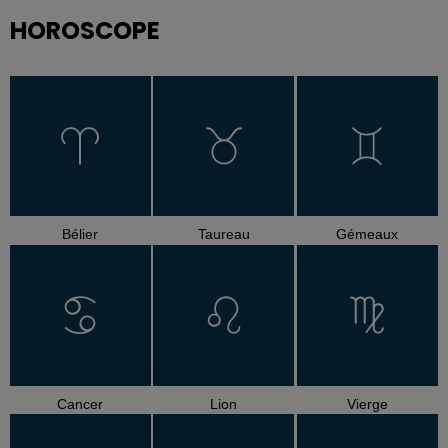
HOROSCOPE
Bélier
Taureau
Gémeaux
Cancer
Lion
Vierge