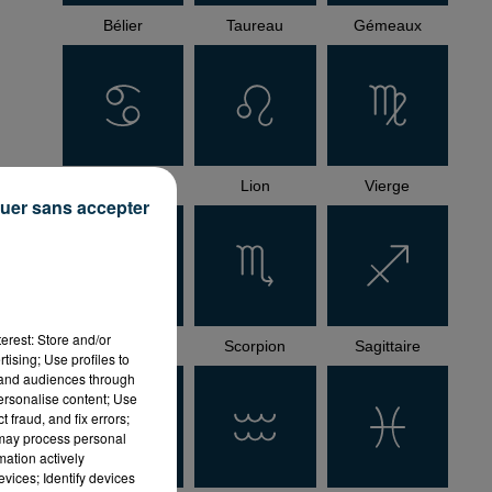
Bélier
Taureau
Gémeaux
Cancer
Lion
Vierge
uer sans accepter
,
erest: Store and/or
Balance
Scorpion
Sagittaire
tising; Use profiles to
tand audiences through
personalise content; Use
 fraud, and fix errors;
 may process personal
mation actively
vices; Identify devices