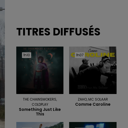
TITRES DIFFUSÉS
1h10
1h10
1h07
1h07
THE CHAINSMOKERS,
ZAHO, MC SOLAAR
Comme Caroline
COLDPLAY
Something Just Like
This