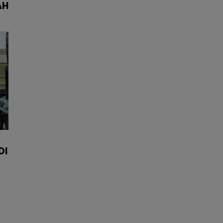
AH
DI