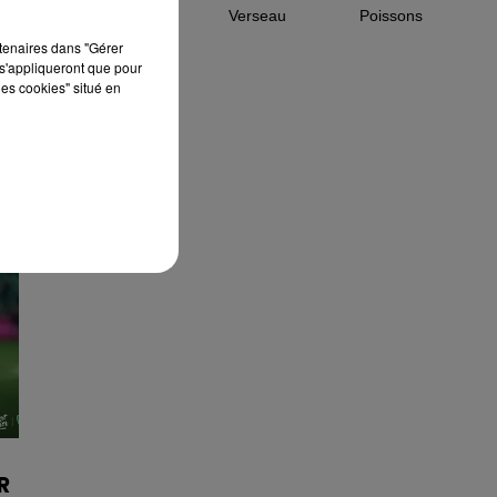
Capricorne
Verseau
Poissons
rtenaires dans "Gérer
s'appliqueront que pour
les cookies" situé en
R