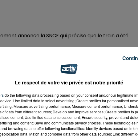
vement annonce la SNCF qui précise que le train a été
Contin
enne. Aucun train ne circule entre Saint-Etienne et Roanne
: une panne de train en gare de Châteaucreux indique la
Le respect de votre vie privée est notre priorité
e substitution ont été demandés.
ers
do the following data processing based on your consent and/or our legitimate int
device; Use limited data to select advertising; Create profiles for personalised adver
vertising; Measure advertising performance; Measure content performance; Unders
 du dépôt de cookies que vous avez exprimé. Si vous
ns of data from different sources; Develop and improve services; Create profiles to 
alised content; Use limited data to select content; Ensure security, prevent and detect
 votre accord en cliquant sur le bouton ci-dessous.
ertising and content; Save and communicate privacy choices. These technologies
and browsing data to offer following functionalities: Identify devices based on infor
her l'élément
eolocation data; Match and combine data from other data sources; Link different de