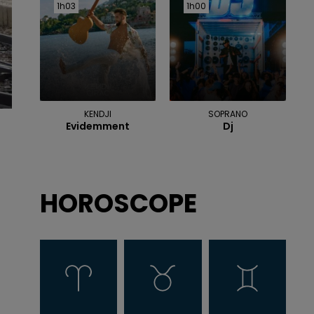
1h03
1h03
1h00
1h00
KENDJI
SOPRANO
Evidemment
Dj
HOROSCOPE