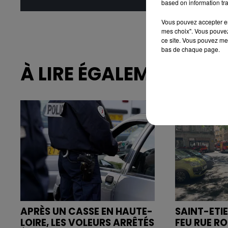
based on information tra
Vous pouvez accepter en 
mes choix". Vous pouvez
ce site. Vous pouvez met
bas de chaque page.
À LIRE ÉGALEMENT
APRÈS UN CASSE EN HAUTE-
SAINT-ETIE
LOIRE, LES VOLEURS ARRÊTÉS
FEU RUE R