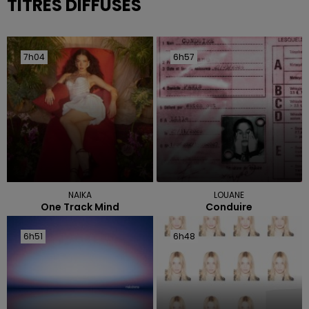
TITRES DIFFUSÉS
7h04
7h04
6h57
6h57
NAIKA
LOUANE
One Track Mind
Conduire
6h51
6h51
6h48
6h48