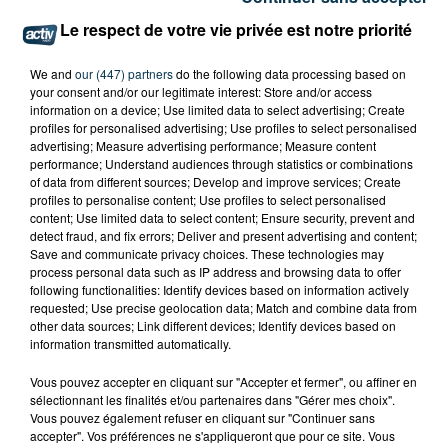
Le respect de votre vie privée est notre priorité
We and
our (447) partners
do the following data processing based on
your consent and/or our legitimate interest: Store and/or access
information on a device; Use limited data to select advertising; Create
profiles for personalised advertising; Use profiles to select personalised
advertising; Measure advertising performance; Measure content
performance; Understand audiences through statistics or combinations
of data from different sources; Develop and improve services; Create
profiles to personalise content; Use profiles to select personalised
content; Use limited data to select content; Ensure security, prevent and
detect fraud, and fix errors; Deliver and present advertising and content;
Save and communicate privacy choices. These technologies may
process personal data such as IP address and browsing data to offer
following functionalities: Identify devices based on information actively
requested; Use precise geolocation data; Match and combine data from
SAINT-ETIENNE : UN ENFANT DÉCÈDE APRÈS
other data sources; Link different devices; Identify devices based on
information transmitted automatically.
UNE CHUTE DU 8E ÉTAGE
Vous pouvez accepter en cliquant sur "Accepter et fermer", ou affiner en
sélectionnant les finalités et/ou partenaires dans "Gérer mes choix".
Vous pouvez également refuser en cliquant sur "Continuer sans
accepter". Vos préférences ne s'appliqueront que pour ce site. Vous