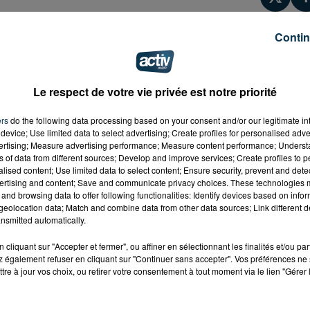
Contin
Le respect de votre vie privée est notre priorité
ers
do the following data processing based on your consent and/or our legitimate int
device; Use limited data to select advertising; Create profiles for personalised adver
vertising; Measure advertising performance; Measure content performance; Unders
ns of data from different sources; Develop and improve services; Create profiles to 
alised content; Use limited data to select content; Ensure security, prevent and detect
ertising and content; Save and communicate privacy choices. These technologies
and browsing data to offer following functionalities: Identify devices based on infor
eolocation data; Match and combine data from other data sources; Link different de
nsmitted automatically.
cliquant sur "Accepter et fermer", ou affiner en sélectionnant les finalités et/ou pa
 également refuser en cliquant sur "Continuer sans accepter". Vos préférences ne 
tre à jour vos choix, ou retirer votre consentement à tout moment via le lien "Gérer 