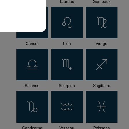
Bélier
Taureau
Gémeaux
Cancer
Lion
Vierge
Balance
Scorpion
Sagittaire
Capricorne
Verseau
Poissons