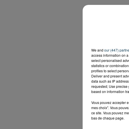
We and
our (447) partn
access information on a 
select personalised ad
statistics or combinatio
profiles to select person
Deliver and present adv
data such as IP address 
requested; Use precise g
based on information tra
Vous pouvez accepter en 
mes choix". Vous pouvez
ce site. Vous pouvez met
bas de chaque page.