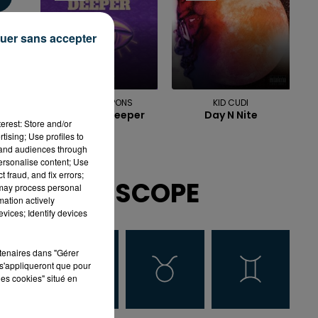
uer sans accepter
TOY SAINT PONS
KID CUDI
Watching Deeper
Day N Nite
erest: Store and/or
tising; Use profiles to
tand audiences through
personalise content; Use
 fraud, and fix errors;
HOROSCOPE
 may process personal
mation actively
vices; Identify devices
rtenaires dans "Gérer
s'appliqueront que pour
les cookies" situé en