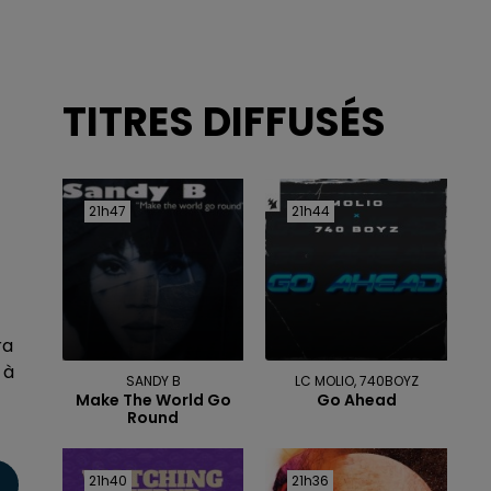
TITRES DIFFUSÉS
21h47
21h47
21h44
21h44
ra
 à
SANDY B
LC MOLIO, 740BOYZ
Make The World Go
Go Ahead
Round
21h40
21h40
21h36
21h36