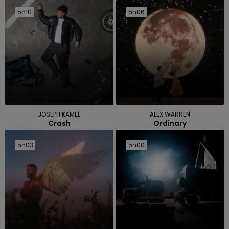
5h10
5h10
5h06
5h06
JOSEPH KAMEL
ALEX WARREN
Crash
Ordinary
5h03
5h03
5h00
5h00