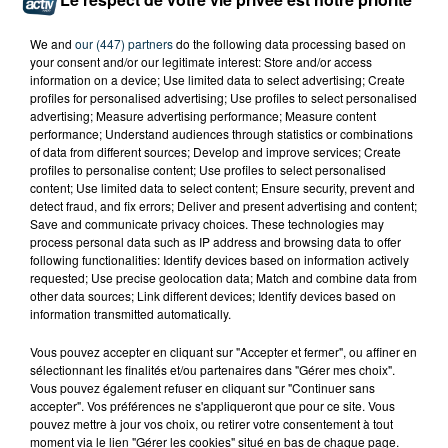
We and
our (447) partners
do the following data processing based on
your consent and/or our legitimate interest: Store and/or access
information on a device; Use limited data to select advertising; Create
profiles for personalised advertising; Use profiles to select personalised
advertising; Measure advertising performance; Measure content
performance; Understand audiences through statistics or combinations
of data from different sources; Develop and improve services; Create
profiles to personalise content; Use profiles to select personalised
content; Use limited data to select content; Ensure security, prevent and
detect fraud, and fix errors; Deliver and present advertising and content;
Save and communicate privacy choices. These technologies may
process personal data such as IP address and browsing data to offer
following functionalities: Identify devices based on information actively
requested; Use precise geolocation data; Match and combine data from
L’ASSE RÉDUIT FACE À SOCHAUX, UNE
other data sources; Link different devices; Identify devices based on
PREMIÈRE VICTOIRE POUR NOS VERTS ?
information transmitted automatically.
Vous pouvez accepter en cliquant sur "Accepter et fermer", ou affiner en
sélectionnant les finalités et/ou partenaires dans "Gérer mes choix".
Vous pouvez également refuser en cliquant sur "Continuer sans
accepter". Vos préférences ne s'appliqueront que pour ce site. Vous
pouvez mettre à jour vos choix, ou retirer votre consentement à tout
moment via le lien "Gérer les cookies" situé en bas de chaque page.