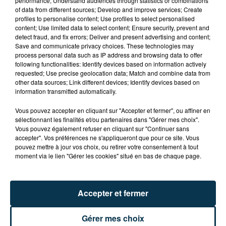
performance; Understand audiences through statistics or combinations
of data from different sources; Develop and improve services; Create
profiles to personalise content; Use profiles to select personalised
Ajouter à votre calendrier
content; Use limited data to select content; Ensure security, prevent and
detect fraud, and fix errors; Deliver and present advertising and content;
Save and communicate privacy choices. These technologies may
process personal data such as IP address and browsing data to offer
du
25 janvier 2025 à 20h00
following functionalities: Identify devices based on information actively
Date
requested; Use precise geolocation data; Match and combine data from
au
25 janvier 2025 à 23h00
other data sources; Link different devices; Identify devices based on
information transmitted automatically.
Vous pouvez accepter en cliquant sur "Accepter et fermer", ou affiner en
sélectionnant les finalités et/ou partenaires dans "Gérer mes choix".
Zénith
Lieu
Vous pouvez également refuser en cliquant sur "Continuer sans
42000
St-Etienne
accepter". Vos préférences ne s'appliqueront que pour ce site. Vous
pouvez mettre à jour vos choix, ou retirer votre consentement à tout
moment via le lien "Gérer les cookies" situé en bas de chaque page.
Payant
Tarif
De 35 à 59 €
Accepter et fermer
Gérer mes choix
L'humoriste française Inès Reg vous présentera son