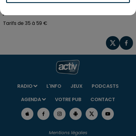
nouveau spectacle "On est ensemble", le samedi 25
janvier 2025 à 20H au Zénith de St-Etienne.
Tarifs de 35 à 59 €
RADIO
L'INFO
JEUX
PODCASTS
AGENDA
VOTRE PUB
CONTACT
Mentions légales