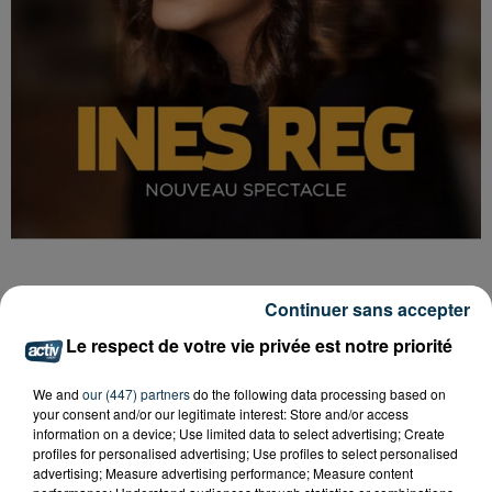
Continuer sans accepter
Spectacle d'Inès Reg au Zénith de St-Etienne
Le respect de votre vie privée est notre priorité
Crédit :
Spectacle d'Inès Reg au Zénith de St-Etienne
https://www.zenith-saint-
We and
our (447) partners
do the following data processing based on
your consent and/or our legitimate interest: Store and/or access
Organisateur
etienne.fr/component/k2/item/38
information on a device; Use limited data to select advertising; Create
ines-reg.html
profiles for personalised advertising; Use profiles to select personalised
advertising; Measure advertising performance; Measure content